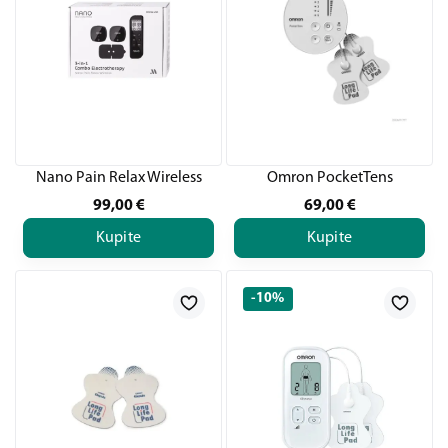
Nano Pain Relax Wireless
Omron PocketTens
99,00
€
69,00
€
Kupite
Kupite
-10%