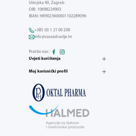
Utinjska 40, Zagreb
OIB: 10698224903
IBAN: HR9023600001102289096
+385 (0) 1 21 00 200
info@vasezdravlje.hr
Pratite nas:
Uvjeti korištenja
Moj korisnički profil