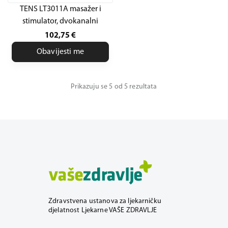
TENS LT3011A masažer i
stimulator, dvokanalni
102,75
€
Obavijesti me
Prikazuju se 5 od 5 rezultata
Zdravstvena ustanova za ljekarničku
djelatnost Ljekarne VAŠE ZDRAVLJE