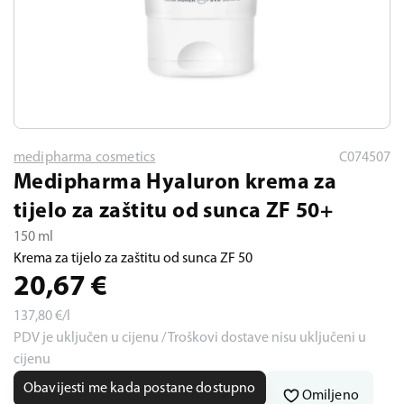
medipharma cosmetics
C074507
Medipharma Hyaluron krema za
tijelo za zaštitu od sunca ZF 50+
150 ml
Krema za tijelo za zaštitu od sunca ZF 50
20,67
€
137,80
€/l
PDV je uključen u cijenu / Troškovi dostave nisu uključeni u
cijenu
Obavijesti me kada postane dostupno
Omiljeno