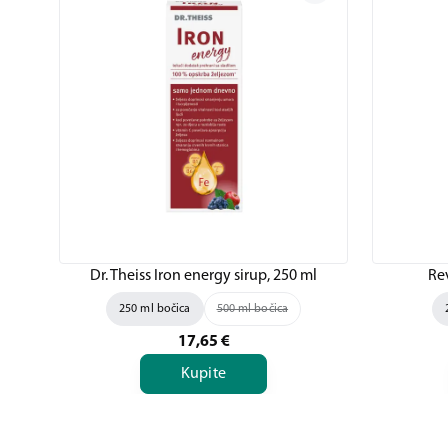
Dr. Theiss Iron energy sirup, 250 ml
Rev
250 ml bočica
500 ml bočica
17,65
€
Kupite