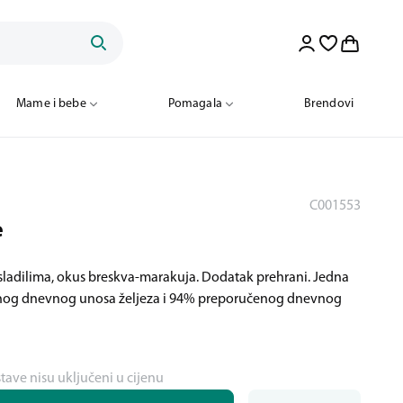
Mame i bebe
Pomagala
Brendovi
C001553
e
sladilima, okus breskva-marakuja. Dodatak prehrani. Jedna
enog dnevnog unosa željeza i 94% preporučenog dnevnog
stave nisu uključeni u cijenu