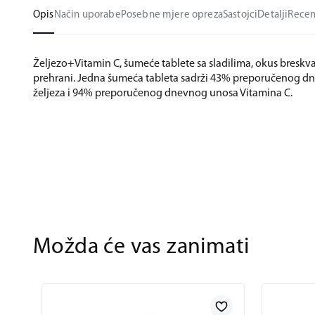
Opis
Način uporabe
Posebne mjere opreza
Sastojci
Detalji
Recen
Željezo+Vitamin C, šumeće tablete sa sladilima, okus bresk
prehrani. Jedna šumeća tableta sadrži 43% preporučenog 
željeza i 94% preporučenog dnevnog unosa Vitamina C.
Možda će vas zanimati