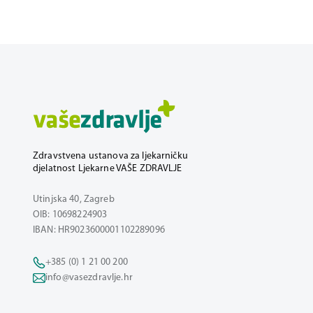
Zdravstvena ustanova za ljekarničku
djelatnost Ljekarne VAŠE ZDRAVLJE
Utinjska 40, Zagreb
OIB: 10698224903
IBAN: HR9023600001102289096
+385 (0) 1 21 00 200
info@vasezdravlje.hr