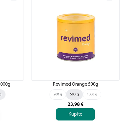
1000g
Revimed Orange 500g
g
200 g
500 g
1000 g
23,98
€
Kupite