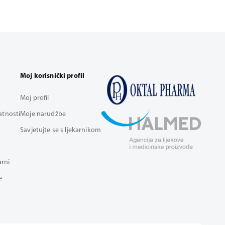
Moj korisnički profil
Moj profil
vatnosti
Moje narudžbe
Savjetujte se s ljekarnikom
arni
e