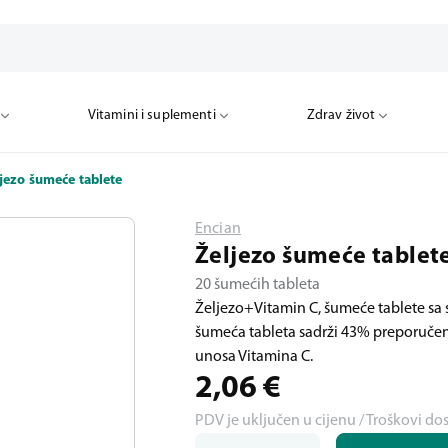
Vitamini i suplementi
Zdrav život
jezo šumeće tablete
Encian
Željezo šumeće tablet
20 šumećih tableta
Željezo+Vitamin C, šumeće tablete sa 
šumeća tableta sadrži 43% preporuč
unosa Vitamina C.
2,06
€
PDV je uključen u cijenu / Troškovi do