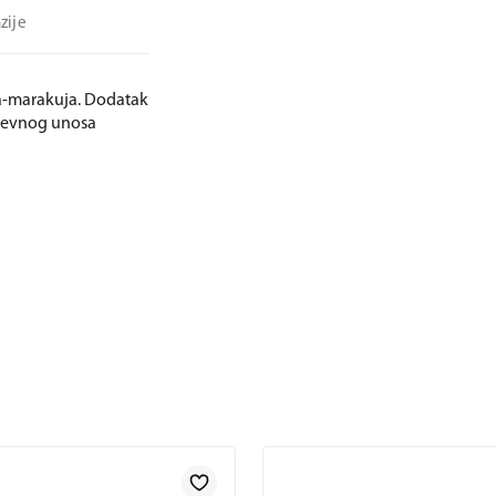
zije
va-marakuja. Dodatak
dnevnog unosa