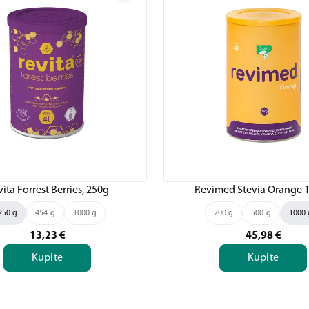
ita Forrest Berries, 250g
Revimed Stevia Orange 
250 g
454 g
1000 g
200 g
500 g
1000 
13,23
€
45,98
€
Kupite
Kupite