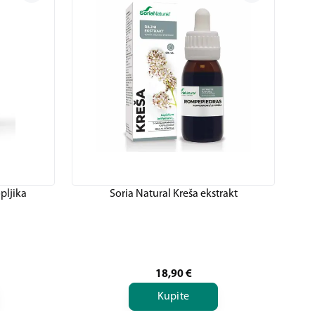
pljika
Soria Natural Kreša ekstrakt
ni
18,90
€
Kupite