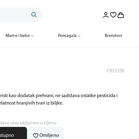
Mame i bebe
Pomagala
Brendovi
C053350
risti kao dodatak prehrani, ne sadržava ostatke pesticida i
tnost hranjivih tvari iz biljke.
stave nisu uključeni u cijenu
ostupno
Omiljeno