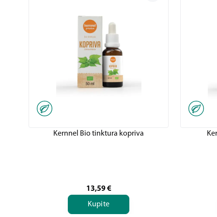
Kernnel Bio tinktura kopriva
Ker
13,59
€
Kupite