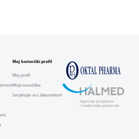
Moj korisnički profil
Moj profil
vatnosti
Moje narudžbe
Savjetujte se s ljekarnikom
arni
e