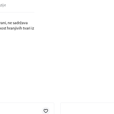
zije
rani, ne sadržava
st hranjivih tvari iz