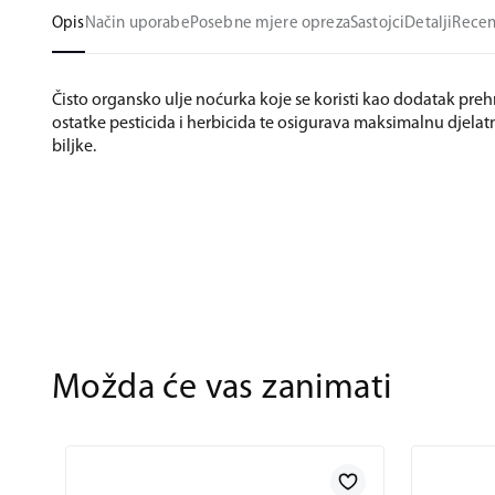
Opis
Način uporabe
Posebne mjere opreza
Sastojci
Detalji
Recen
Čisto organsko ulje noćurka koje se koristi kao dodatak preh
ostatke pesticida i herbicida te osigurava maksimalnu djelatno
biljke.
Možda će vas zanimati