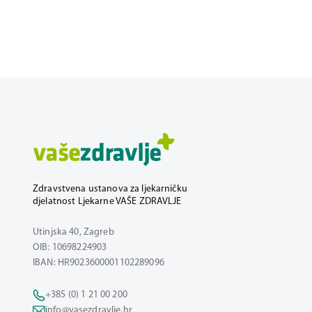
Zdravstvena ustanova za ljekarničku
djelatnost Ljekarne VAŠE ZDRAVLJE
Utinjska 40, Zagreb
OIB: 10698224903
IBAN: HR9023600001102289096
+385 (0) 1 21 00 200
info@vasezdravlje.hr