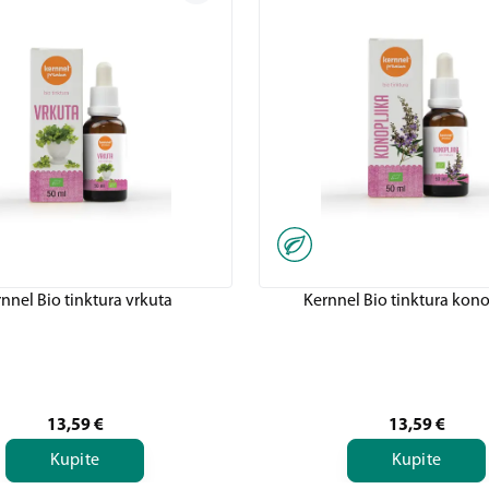
nnel Bio tinktura vrkuta
Kernnel Bio tinktura kono
13,59
€
13,59
€
Kupite
Kupite