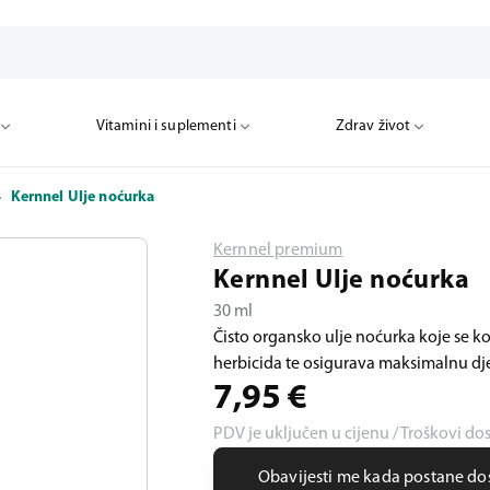
Vitamini i suplementi
Zdrav život
Kernnel Ulje noćurka
Kernnel premium
Kernnel Ulje noćurka
30 ml
Čisto organsko ulje noćurka koje se ko
herbicida te osigurava maksimalnu djela
7,95
€
PDV je uključen u cijenu / Troškovi do
Obavijesti me kada postane d