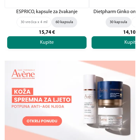
ESPRICO, kapsule za žvakanje
Dietpharm Ginko omeg
30 vrećica x 4 ml
60 kapsula
30 kapsula
60
15,74
€
14,10
€
Kupite
Kupite