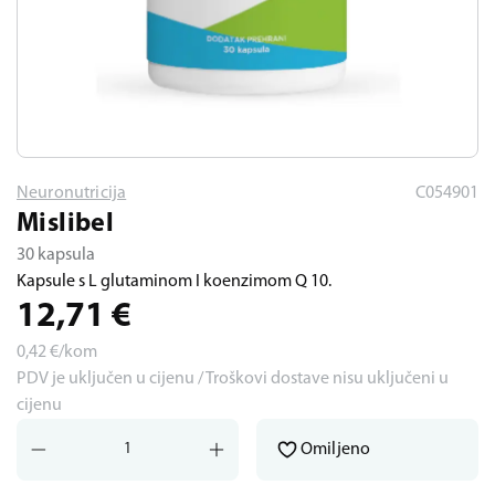
Neuronutricija
C054901
Mislibel
30 kapsula
Kapsule s L glutaminom I koenzimom Q 10.
12,71
€
0,42
€/kom
PDV je uključen u cijenu / Troškovi dostave nisu uključeni u
cijenu
Omiljeno