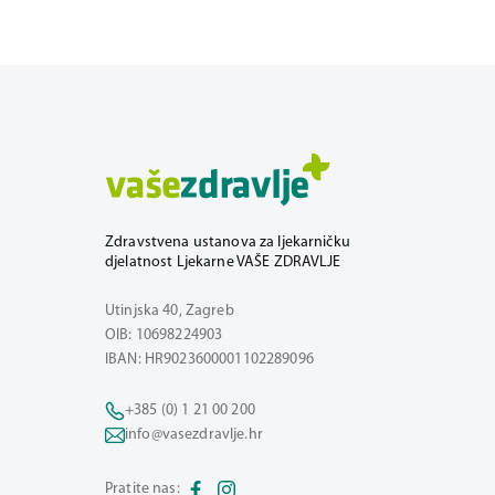
Zdravstvena ustanova za ljekarničku
djelatnost Ljekarne VAŠE ZDRAVLJE
Utinjska 40, Zagreb
OIB: 10698224903
IBAN: HR9023600001102289096
+385 (0) 1 21 00 200
info@vasezdravlje.hr
Pratite nas: