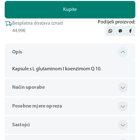
Kupite
Podijeli proizvod:
Besplatna dostava iznad
44.99€
Opis
Kapsule s L glutaminom I koenzimom Q 10.
Način uporabe
Posebne mjere opreza
Sastojci