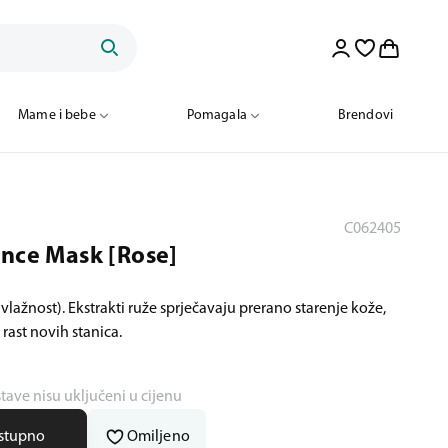
Mame i bebe
Pomagala
Brendovi
C062405
ence Mask [Rose]
vlažnost). Ekstrakti ruže sprječavaju prerano starenje kože,
rast novih stanica.
stave nisu uključeni u cijenu
ostupno
Omiljeno