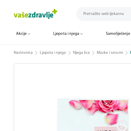
Akcije
Ljepota i njega
Samoliječenje
Naslovnica
Ljepota i njega
Njega lica
Maske i serumi