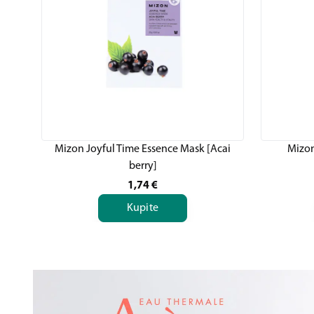
Mizon Joyful Time Essence Mask [Acai
Mizon
berry]
1,74
€
Kupite