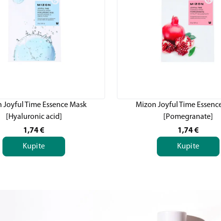
 Joyful Time Essence Mask
Mizon Joyful Time Essenc
[Hyaluronic acid]
[Pomegranate]
1,74
€
1,74
€
Kupite
Kupite