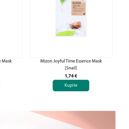
e Mask
Mizon Joyful Time Essence Mask
[Snail]
1,74
€
Kupite