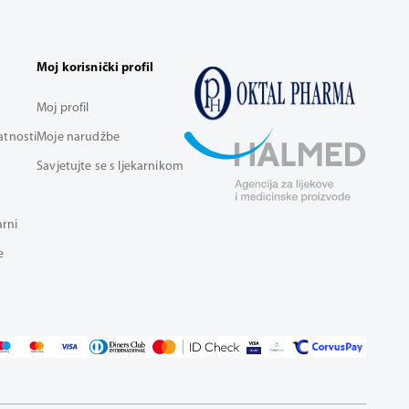
Moj korisnički profil
Moj profil
vatnosti
Moje narudžbe
Savjetujte se s ljekarnikom
arni
e