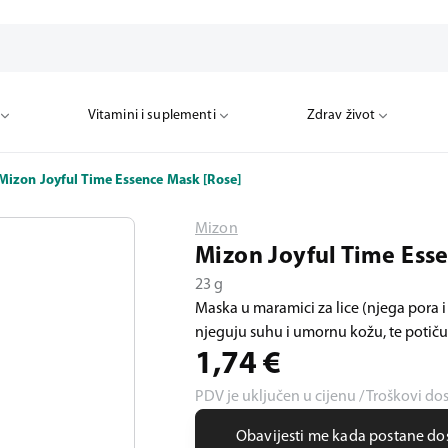
Vitamini i suplementi
Zdrav život
Mizon Joyful Time Essence Mask [Rose]
Mizon
Mizon Joyful Time Ess
23 g
Maska u maramici za lice (njega pora i 
njeguju suhu i umornu kožu, te potiču 
1,74
€
PDV je uključen u cijenu / Troškovi do
Obavijesti me kada postane d