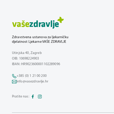
Zdravstvena ustanova za ljekarničku
djelatnost Ljekarne VAŠE ZDRAVLJE
Utinjska 40, Zagreb
OIB: 10698224903
IBAN: HR9023600001102289096
+385 (0) 1 21 00 200
info@vasezdravlje.hr
Pratite nas: