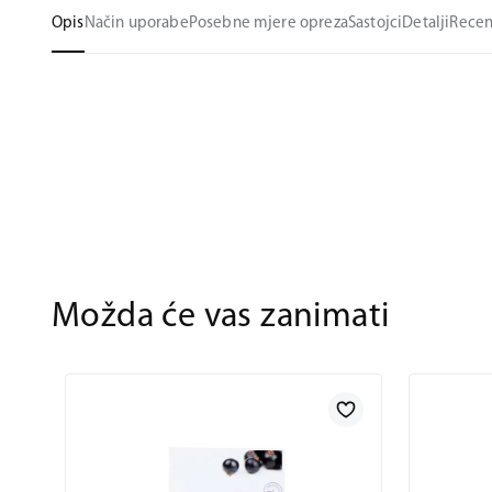
Opis
Način uporabe
Posebne mjere opreza
Sastojci
Detalji
Recen
Možda će vas zanimati