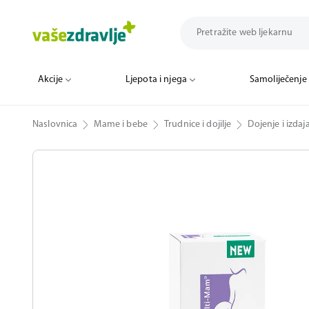
Akcije
Ljepota i njega
Samoliječenje
Naslovnica
Mame i bebe
Trudnice i dojilje
Dojenje i izdaj