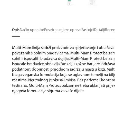
Opis
Način uporabe
Posebne mjere opreza
Sastojci
Detalji
Recen
Multi-Mam linija sadrži proizvode za sprječavanje i ublažav
povezanih s bolnim bradavicama. Multi-Mam Protect balzam 
suhih i ispucalih bradavica dojilja. Multi-Mam Protect balzam 
ispucale bradavice,obnavlja funkciju kožne barijere, održa
podatnom, doprinosti prirodnom sadržaju masti u koži. Mult
blaga veganska formulacija koja se uglavnom temelji na bilj
mastima. Neutralnog je okusa i mirisa. Bez parfema i konzer
testirano. Multi-Mam Protect balzam ne treba uklanjati prije d
njegova formulacija sigurna za vaše dijete.