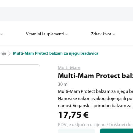
Vitamini i suplementi
Zdrav život
anje
Multi-Mam Protect balzam za njegu bradavica
Multi-Mam
Multi-Mam Protect bal
30 ml
Multi-Mam Protect balzam za njegu brad
Nanosi se nakon svakog dojenja ili po 
nanosi. Veganski i prirodan balzam za
17,75
€
PDV je uključen u cijenu / Troškovi do