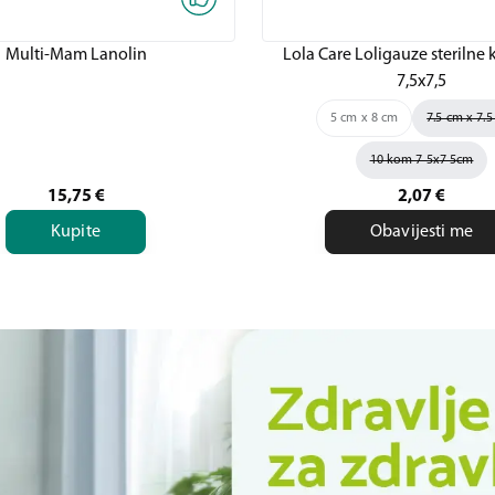
Multi-Mam Lanolin
Lola Care Loligauze sterilne
7,5x7,5
5 cm x 8 cm
7.5 cm x 7.
10 kom 7 5x7 5cm
15,75
€
2,07
€
Kupite
Obavijesti me