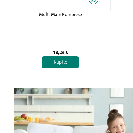
Multi-Mam Komprese
18,26
€
Kupite