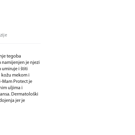
zije
anje tegoba
namijenjen je njezi
umiruje i štiti
va kožu mekom i
i-Mam Protect je
nim uljima i
vansa. Dermatološki
ojenja jer je