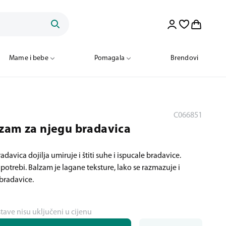
Mame i bebe
Pomagala
Brendovi
C066851
zam za njegu bradavica
avica dojilja umiruje i štiti suhe i ispucale bradavice.
potrebi. Balzam je lagane teksture, lako se razmazuje i
 bradavice.
stave nisu uključeni u cijenu