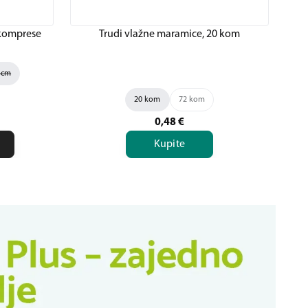
 komprese
Trudi vlažne maramice, 20 kom
Av
5 cm
20 kom
72 kom
0,48
€
Kupite