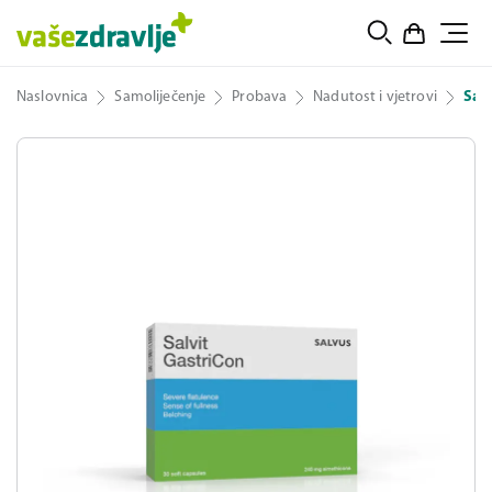
Naslovnica
Samoliječenje
Probava
Nadutost i vjetrovi
Sal