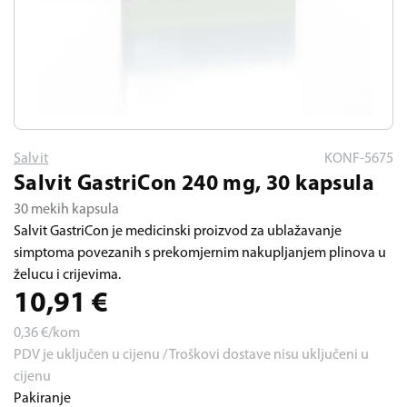
Salvit
KONF-5675
Salvit GastriCon 240 mg, 30 kapsula
30 mekih kapsula
Salvit GastriCon je medicinski proizvod za ublažavanje
simptoma povezanih s prekomjernim nakupljanjem plinova u
želucu i crijevima.
10,91
€
0,36
€/kom
PDV je uključen u cijenu / Troškovi dostave nisu uključeni u
cijenu
Pakiranje