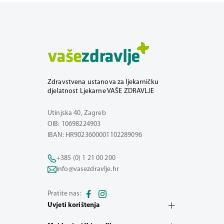
Zdravstvena ustanova za ljekarničku
djelatnost Ljekarne VAŠE ZDRAVLJE
Utinjska 40, Zagreb
OIB: 10698224903
IBAN: HR9023600001102289096
+385 (0) 1 21 00 200
info@vasezdravlje.hr
Pratite nas:
Uvjeti korištenja