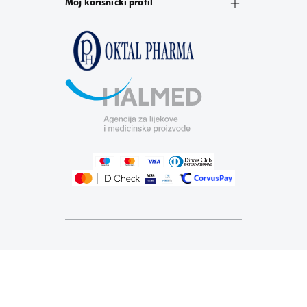
Moj korisnički profil
Izrada web shopa
© 2026 Zdravstvena ustanova za
ljekarničku djelatnost Ljekarne VAŠE