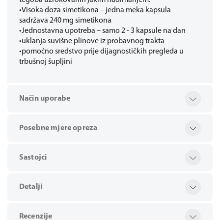
tegoba uzrokovanih jakim nadimanjem.
•Visoka doza simetikona – jedna meka kapsula
sadržava 240 mg simetikona
•Jednostavna upotreba – samo 2 - 3 kapsule na dan
•uklanja suvišne plinove iz probavnog trakta
•pomoćno sredstvo prije dijagnostičkih pregleda u
trbušnoj šupljini
Način uporabe
Posebne mjere opreza
Sastojci
Detalji
Recenzije