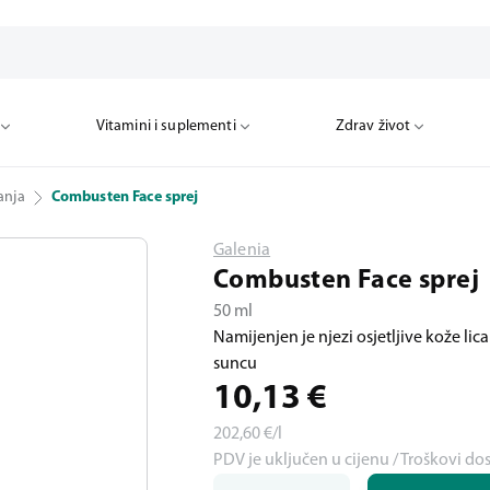
Vitamini i suplementi
Zdrav život
anja
Combusten Face sprej
Galenia
Combusten Face sprej
50 ml
Namijenjen je njezi osjetljive kože lic
suncu
10,13
€
202,60
€/l
PDV je uključen u cijenu / Troškovi do