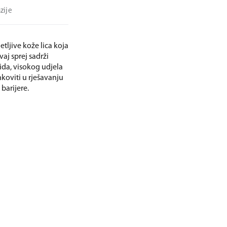
zije
tljive kože lica koja
vaj sprej sadrži
ida, visokog udjela
nkoviti u rješavanju
barijere.