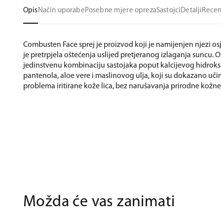
Opis
Način uporabe
Posebne mjere opreza
Sastojci
Detalji
Recen
Combusten Face sprej je proizvod koji je namijenjen njezi osje
je pretrpjela oštećenja uslijed pretjeranog izlaganja suncu. O
jedinstvenu kombinaciju sastojaka poput kalcijevog hidroks
pantenola, aloe vere i maslinovog ulja, koji su dokazano uči
problema iritirane kože lica, bez narušavanja prirodne kožne 
Možda će vas zanimati