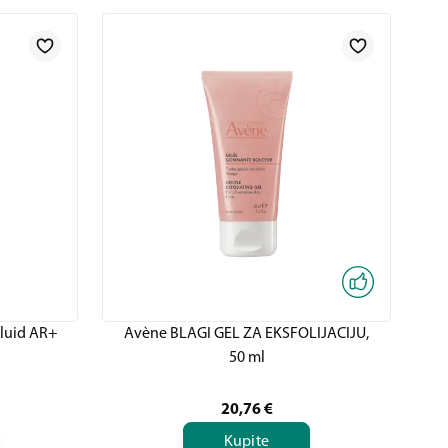
luid AR+
Avène BLAGI GEL ZA EKSFOLIJACIJU,
50 ml
20,76
€
Kupite