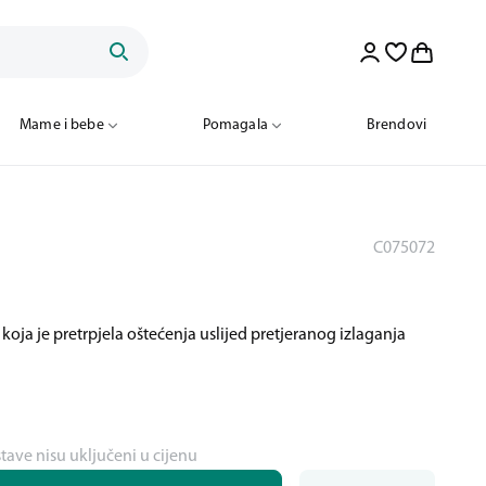
Mame i bebe
Pomagala
Brendovi
C075072
a koja je pretrpjela oštećenja uslijed pretjeranog izlaganja
stave nisu uključeni u cijenu