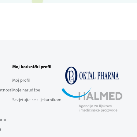
Moj korisnički profil
Moj profil
vatnosti
Moje narudžbe
Savjetujte se s ljekarnikom
arni
e