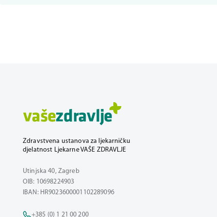
Zdravstvena ustanova za ljekarničku
djelatnost Ljekarne VAŠE ZDRAVLJE
Utinjska 40, Zagreb
OIB: 10698224903
IBAN: HR9023600001102289096
+385 (0) 1 21 00 200