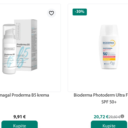
-30%
magal Proderma B5 krema
Bioderma Photoderm Ultra F
SPF 50+
9,91
€
20,72
€
29,60
€
Kupite
Kupite