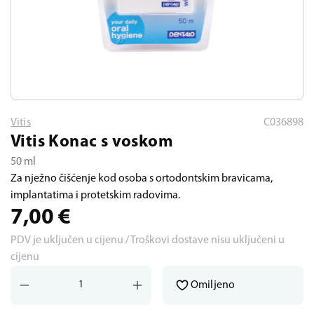
Vitis
C036898
Vitis Konac s voskom
50 ml
Za nježno čišćenje kod osoba s ortodontskim bravicama,
implantatima i protetskim radovima.
7,00
€
PDV je uključen u cijenu / Troškovi dostave nisu uključeni u
cijenu
Omiljeno