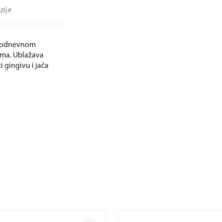
zije
vakodnevnom
tima. Ublažava
i gingivu i jača