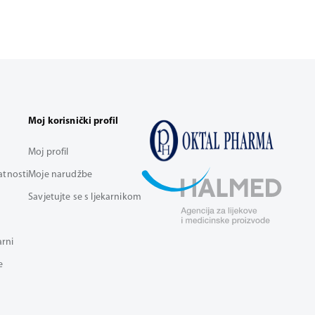
Moj korisnički profil
Moj profil
vatnosti
Moje narudžbe
Savjetujte se s ljekarnikom
arni
e