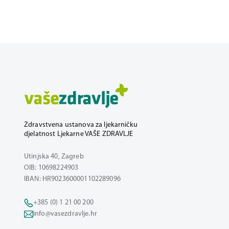
Zdravstvena ustanova za ljekarničku
djelatnost Ljekarne VAŠE ZDRAVLJE
Utinjska 40, Zagreb
OIB: 10698224903
IBAN: HR9023600001102289096
+385 (0) 1 21 00 200
info@vasezdravlje.hr