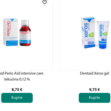
id Perio Aid intensive care
Dentaid Xeros gel
tekućina 0,12 %
8,75
€
9,75
€
Kupite
Kupite