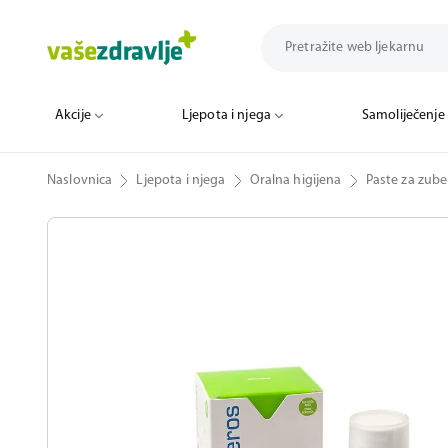
Akcije
Ljepota i njega
Samoliječenje
Naslovnica
Ljepota i njega
Oralna higijena
Paste za zube