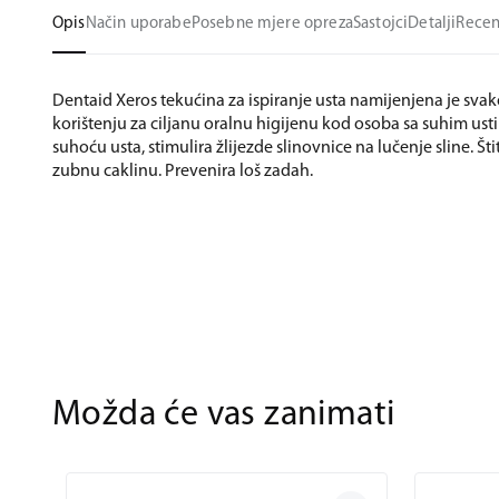
Opis
Način uporabe
Posebne mjere opreza
Sastojci
Detalji
Recen
Dentaid Xeros tekućina za ispiranje usta namijenjena je s
korištenju za ciljanu oralnu higijenu kod osoba sa suhim us
suhoću usta, stimulira žlijezde slinovnice na lučenje sline. Štit
zubnu caklinu. Prevenira loš zadah.
Možda će vas zanimati