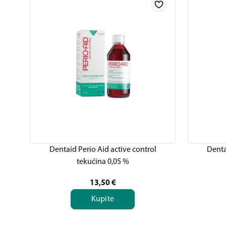
Dentaid Perio Aid active control
Denta
tekućina 0,05 %
13,50
€
Kupite