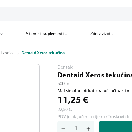
Vitamini i suplementi
Zdrav život
 i vodice
Dentaid Xeros tekućina
Dentaid
Dentaid Xeros tekućin
500 ml
Maksimalno hidratizirajući učinak i nj
11,25
€
22,50
€/l
PDV je uključen u cijenu / Troškovi do