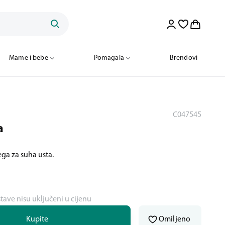
Mame i bebe
Pomagala
Brendovi
C047545
a
ega za suha usta.
stave nisu uključeni u cijenu
Kupite
Omiljeno