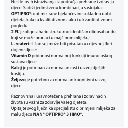
Nestlé-ovih istraživanja iz područja prehrane i zdravlja
djece. Sadrži jedinstvenu kombinaciju sastojaka:
OPTIPRO®
: optimizirane bjelančevine sukladno dobi
djeteta, kako u kvalitativnom tako i u kvantitativnom
pogledu.
2 FL'
je oligosaharid strukutrno identičan oligosaharidu
koji se može pronaći u majčinom mlijeku;
L. reuteri
: sličan soj može biti prisutan u crijevnoj flori
dojene djece;
Vitamin D
pridonosi normalnoj funkciji imunološkog
sustava djece.
Kalcij
je potreban za normalan rast i razvoj dječjih
kostiju.
Željezo
je potrebno za normalan kognitivni razvoj
djece.
Raznovrsna i uravnotežena prehrana i zdrav način
života su važni za zdravlje Vašeg djeteta.
Upitajte svog liječnika specijalistu o primjeni mlijeka za
malu djecu
NAN® OPTIPRO® 3 HMO®
.