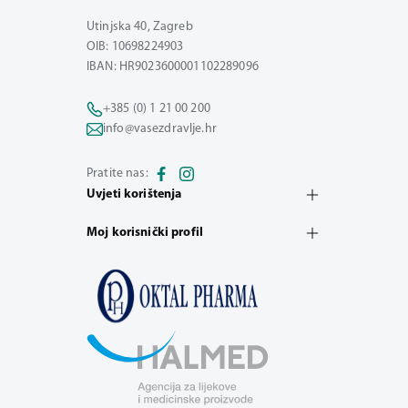
Utinjska 40, Zagreb
OIB: 10698224903
IBAN: HR9023600001102289096
+385 (0) 1 21 00 200
info@vasezdravlje.hr
Pratite nas:
Uvjeti korištenja
Moj korisnički profil