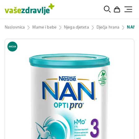
Naslovnica
Mame i bebe
Njega djeteta
Dječja hrana
NAN 3