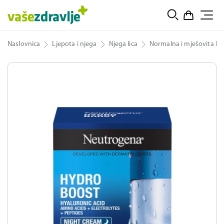
Naslovnica
Ljepota i njega
Njega lica
Normalna i mješovita ko