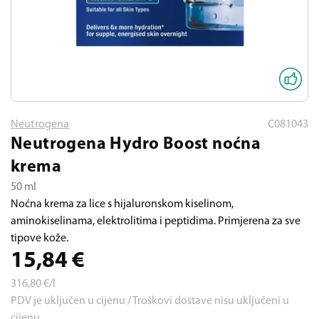
Neutrogena
C081043
Neutrogena Hydro Boost noćna
krema
50 ml
Noćna krema za lice s hijaluronskom kiselinom,
aminokiselinama, elektrolitima i peptidima. Primjerena za sve
tipove kože.
15,84
€
316,80
€/l
PDV je uključen u cijenu / Troškovi dostave nisu uključeni u
cijenu