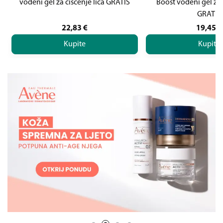
vodeni gel za čišćenje lica GRATIS
Boost vodeni gel za 
GRATIS
22,83
€
19,45
€
Kupite
Kupite