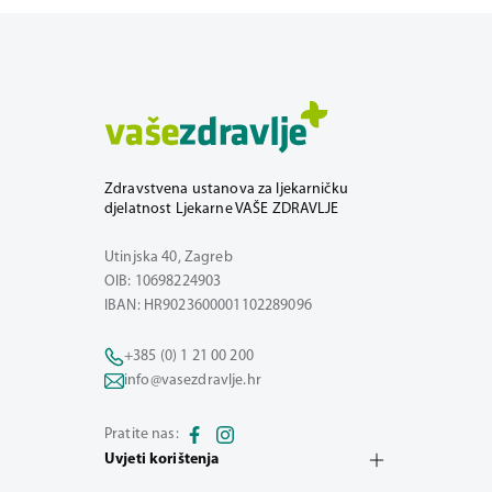
Zdravstvena ustanova za ljekarničku
djelatnost Ljekarne VAŠE ZDRAVLJE
Utinjska 40, Zagreb
OIB: 10698224903
IBAN: HR9023600001102289096
+385 (0) 1 21 00 200
info@vasezdravlje.hr
Pratite nas:
Uvjeti korištenja