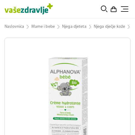
Naslovnica
Mame i bebe
Njega djeteta
Njega dječje kože
A