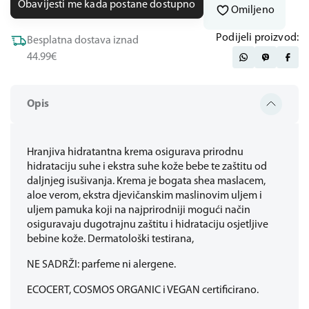
Obavijesti me kada postane dostupno
Omiljeno
Podijeli proizvod:
Besplatna dostava iznad
44.99€
Opis
Hranjiva hidratantna krema osigurava prirodnu
hidrataciju suhe i ekstra suhe kože bebe te zaštitu od
daljnjeg isušivanja. Krema je bogata shea maslacem,
aloe verom, ekstra djevičanskim maslinovim uljem i
uljem pamuka koji na najprirodniji mogući način
osiguravaju dugotrajnu zaštitu i hidrataciju osjetljive
bebine kože. Dermatološki testirana,
NE SADRŽI: parfeme ni alergene.
ECOCERT, COSMOS ORGANIC i VEGAN certificirano.