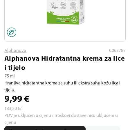
Alphanova
C063787
Alphanova Hidratantna krema za lice
i tijelo
75 ml
Hranjiva hidratantna krema za suhu ili ekstra suhu kožu lica i
tijela.
9,99
€
133,20
€/l
PDV je uključen u cijenu / Troškovi dostave nisu uključeni u
cijenu