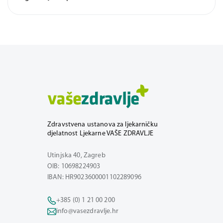
Zdravstvena ustanova za ljekarničku
djelatnost Ljekarne VAŠE ZDRAVLJE
Utinjska 40, Zagreb
OIB: 10698224903
IBAN: HR9023600001102289096
+385 (0) 1 21 00 200
info@vasezdravlje.hr