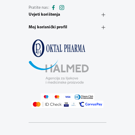
Pratite nas:
Uvjeti korištenja
Moj korisnički profil