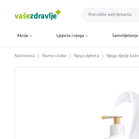
Akcije
Ljepota i njega
Samoliječenje
Naslovnica
Mame i bebe
Njega djeteta
Njega dječje kože