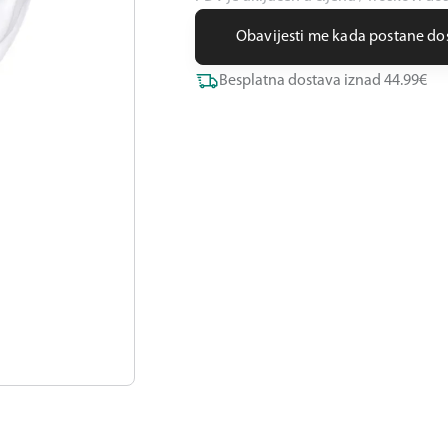
Obavijesti me kada postane d
Besplatna dostava iznad 44.99€