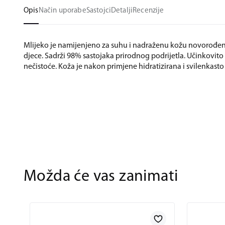
Opis
Način uporabe
Sastojci
Detalji
Recenzije
Mlijeko je namijenjeno za suhu i nadraženu kožu novorođenč
djece. Sadrži 98% sastojaka prirodnog podrijetla. Učinkovito
nečistoće. Koža je nakon primjene hidratizirana i svilenkast
Možda će vas zanimati