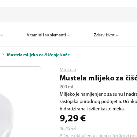
Vitamini i suplementi
Zdrav život
Mustela mlijeko za čišćenje kože
Mustela
Mustela mlijeko za čiš
200 ml
Mlijeko je namijenjeno za suhu i nadr
sastojaka prirodnog podrijetla. Učinko
hidratizirana i svilenkasto meka.
9,29
€
46,45
€/l
PDV je uključen u cijenu / Troškovi do