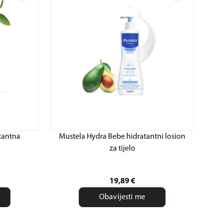
tantna
Mustela Hydra Bebe hidratantni losion
M
za tijelo
19,89
€
Obavijesti me