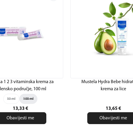
a 1 2 3 vitaminska krema za
Mustela Hydra Bebe hidra
lensko područje, 100 ml
krema za lice
50 ml
100 ml
13,33
€
13,65
€
Obavijesti me
Obavijesti me