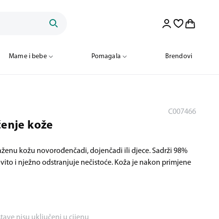
Mame i bebe
Pomagala
Brendovi
C007466
ćenje kože
aženu kožu novorođenčadi, dojenčadi ili djece. Sadrži 98%
vito i nježno odstranjuje nečistoće. Koža je nakon primjene
stave nisu uključeni u cijenu