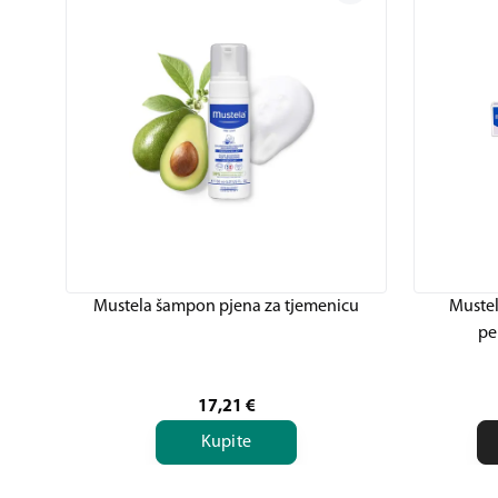
Mustela šampon pjena za tjemenicu
Mustel
pe
17,21
€
Kupite