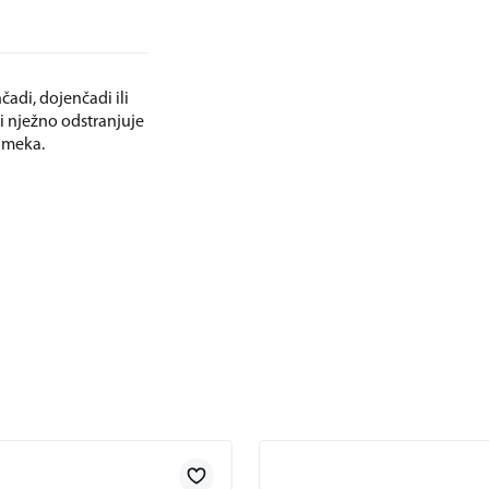
adi, dojenčadi ili
 i nježno odstranjuje
o meka.