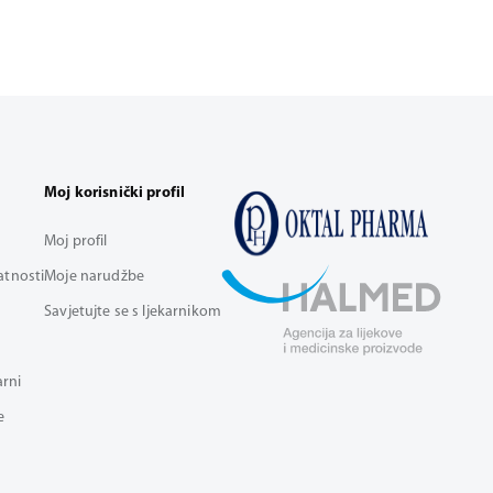
Moj korisnički profil
Moj profil
vatnosti
Moje narudžbe
Savjetujte se s ljekarnikom
arni
e