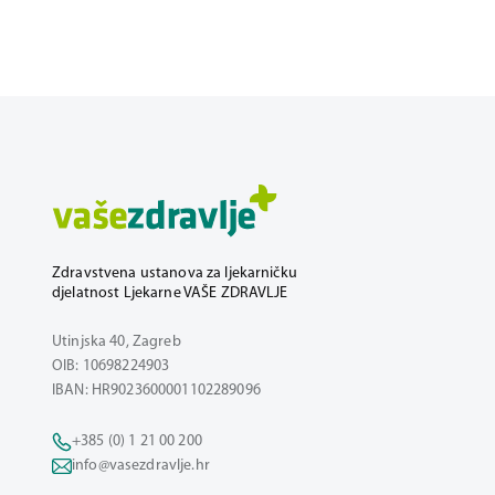
Zdravstvena ustanova za ljekarničku
djelatnost Ljekarne VAŠE ZDRAVLJE
Utinjska 40, Zagreb
OIB: 10698224903
IBAN: HR9023600001102289096
+385 (0) 1 21 00 200
info@vasezdravlje.hr