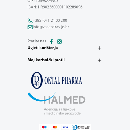
OIB: 10698224903
IBAN: HR9023600001102289096
+385 (0) 1 21 00 200
info@vasezdravlje.hr
Pratite nas:
Uvjeti korištenja
Moj korisnički profil