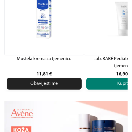
Mustela krema za tjemenicu
Lab. BABÉ Pediatric
tjemenic
11,81
€
16,90
€
Obavijesti me
Kupite