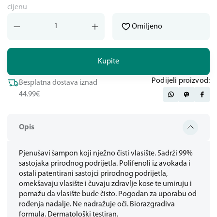
cijenu
Omiljeno
Kupite
Podijeli proizvod:
Besplatna dostava iznad
44.99€
Opis
Pjenušavi šampon koji nježno čisti vlasište. Sadrži 99%
sastojaka prirodnog podrijetla. Polifenoli iz avokada i
ostali patentirani sastojci prirodnog podrijetla,
omekšavaju vlasište i čuvaju zdravlje kose te umiruju i
pomažu da vlasište bude čisto. Pogodan za uporabu od
rođenja nadalje. Ne nadražuje oči. Biorazgradiva
formula. Dermatološki testiran.