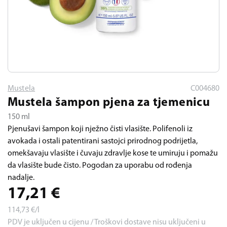
Mustela
C004680
Mustela šampon pjena za tjemenicu
150 ml
Pjenušavi šampon koji nježno čisti vlasište. Polifenoli iz
avokada i ostali patentirani sastojci prirodnog podrijetla,
omekšavaju vlasište i čuvaju zdravlje kose te umiruju i pomažu
da vlasište bude čisto. Pogodan za uporabu od rođenja
nadalje.
17,21
€
114,73
€/l
PDV je uključen u cijenu / Troškovi dostave nisu uključeni u