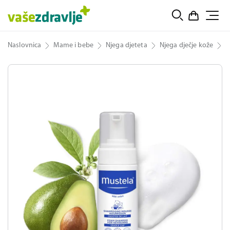
Naslovnica
Mame i bebe
Njega djeteta
Njega dječje kože
M