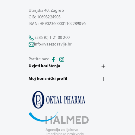
Utinjska 40, Zagreb
OIB: 10698224903
IBAN: HR9023600001102289096
+385 (0) 1 21 00 200
info@vasezdravlje.hr
Pratite nas:
Uvjeti korištenja
Moj korisnički profil