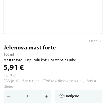
C022303
Jelenova mast forte
100 ml
Mast za tvrdu i ispucalu kožu. Za stopala i ruke.
5,91
€
59,10
€/l
PDV je uključen u cijenu / Troškovi dostave nisu uključeni u
cijenu
Omiljeno