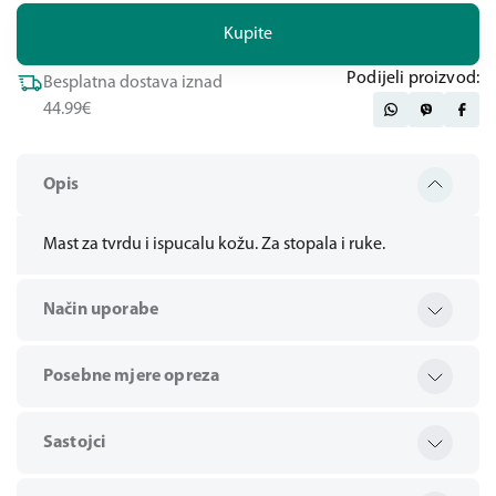
Kupite
Podijeli proizvod:
Besplatna dostava iznad
44.99€
Opis
Mast za tvrdu i ispucalu kožu. Za stopala i ruke.
Način uporabe
Posebne mjere opreza
Sastojci