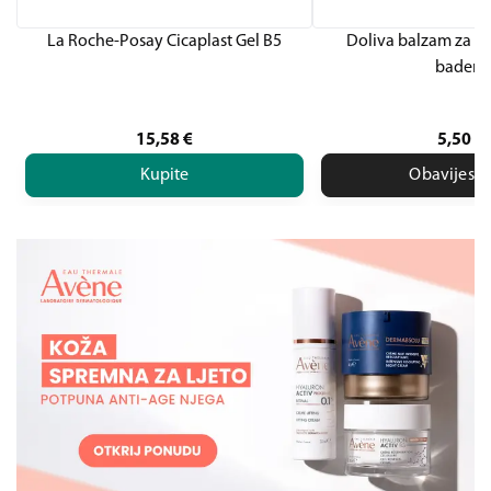
La Roche-Posay Cicaplast Gel B5
Doliva balzam za ru
badem
15,58
€
5,50
€
Kupite
Obavijesti