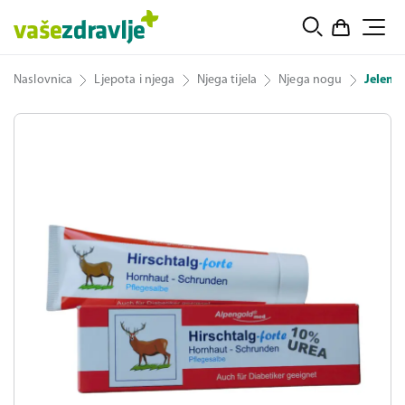
Naslovnica
Ljepota i njega
Njega tijela
Njega nogu
Jelenov