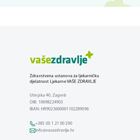
Zdravstvena ustanova za ljekarničku
djelatnost Ljekarne VAŠE ZDRAVLJE
Utinjska 40, Zagreb
OIB: 10698224903
IBAN: HR9023600001102289096
+385 (0) 1 21 00 200
info@vasezdravlje.hr