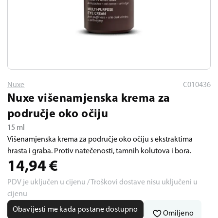
Nuxe
C010436
Nuxe višenamjenska krema za
područje oko očiju
15 ml
Višenamjenska krema za područje oko očiju s ekstraktima
hrasta i graba. Protiv natečenosti, tamnih kolutova i bora.
14,94
€
PDV je uključen u cijenu / Troškovi dostave nisu uključeni u
cijenu
Obavijesti me kada postane dostupno
Omiljeno