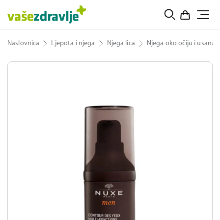
Naslovnica
Ljepota i njega
Njega lica
Njega oko očiju i usana