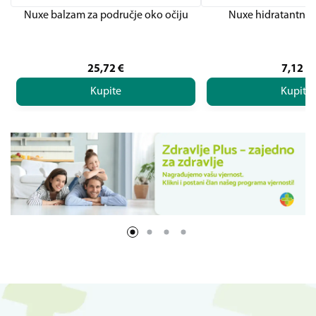
Nuxe balzam za područje oko očiju
Nuxe hidratantni s
25,72
€
7,12
€
Kupite
Kupite