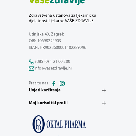
Zdravstvena ustanova za ljekarničku
djelatnost Ljekarne VAŠE ZDRAVLJE
Utinjska 40, Zagreb
OIB: 10698224903
IBAN: HR9023600001102289096
+385 (0) 1 21 00 200
info@vasezdravlje.hr
Pratite nas:
Uvjeti korištenja
Moj korisnički profil