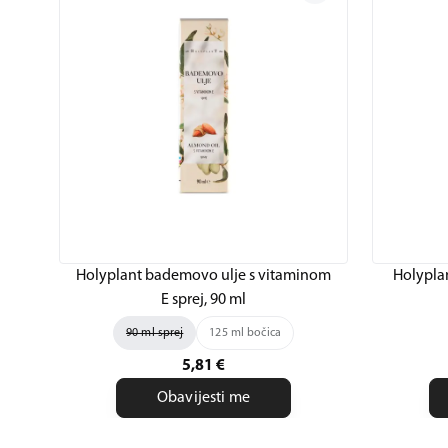
Holyplant bademovo ulje s vitaminom
Holyplan
E sprej, 90 ml
90 ml sprej
125 ml bočica
5,81
€
Obavijesti me