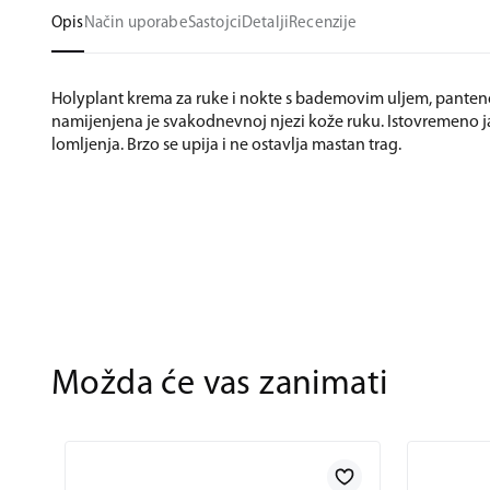
Opis
Način uporabe
Sastojci
Detalji
Recenzije
Holyplant krema za ruke i nokte s bademovim uljem, panten
namijenjena je svakodnevnoj njezi kože ruku. Istovremeno jač
lomljenja. Brzo se upija i ne ostavlja mastan trag.
Možda će vas zanimati