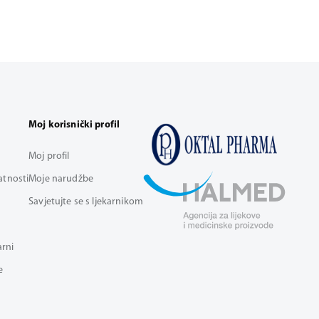
Moj korisnički profil
Moj profil
vatnosti
Moje narudžbe
Savjetujte se s ljekarnikom
arni
e