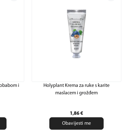
aobabom i
Holyplant Krema za ruke s karite
maslacem i grožđem
1,86
€
Obavijesti me