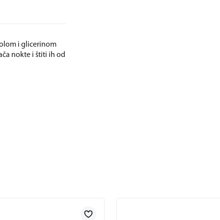
olom i glicerinom
a nokte i štiti ih od