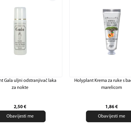
t Gala uljni odstranjivač laka
Holyplant Krema za ruke s b
za nokte
marelicom
2,50
€
1,86
€
Obavijesti me
Obavijesti me