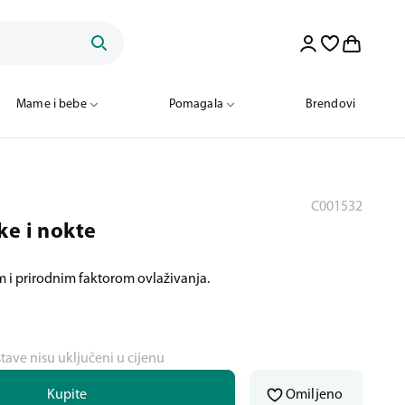
Mame i bebe
Pomagala
Brendovi
C001532
ke i nokte
 i prirodnim faktorom ovlaživanja.
stave nisu uključeni u cijenu
Kupite
Omiljeno