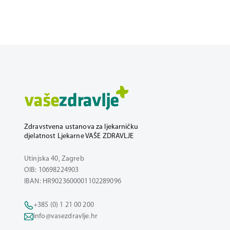
Zdravstvena ustanova za ljekarničku
djelatnost Ljekarne VAŠE ZDRAVLJE
Utinjska 40, Zagreb
OIB: 10698224903
IBAN: HR9023600001102289096
+385 (0) 1 21 00 200
info@vasezdravlje.hr