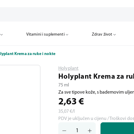
Vitamini i suplementi
Zdrav život
lyplant Krema za ruke i nokte
Holyplant
Holyplant Krema za ru
75 ml
Za sve tipove kože, s bademovim uljem
2,63
€
35,07
€/l
PDV je uključen u cijenu / Troškovi do