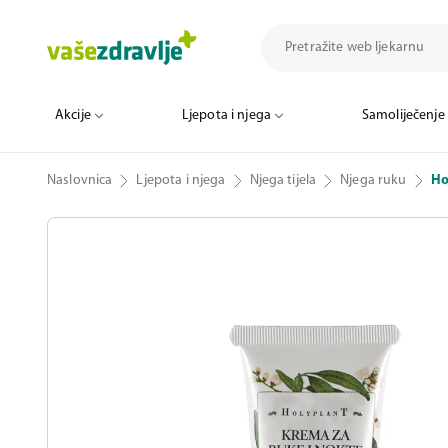
Akcije
Ljepota i njega
Samoliječenje
Naslovnica
Ljepota i njega
Njega tijela
Njega ruku
Ho