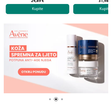
24,89
€
31,98
€
Kupite
Kupite