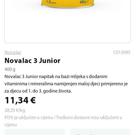
Novalac
C015095
Novalac 3 Junior
400 g
Novalac 3 Junior napitak na bazi mlijeka s dodanim
vitaminima i mineralima namijenjen maloj djeci primjereno je
za djecu od 1. do 3. godine života.
11,34
€
28,35
€/kg
PDV je uključen u cijenu / Troškovi dostave nisu uključeni u
cijenu