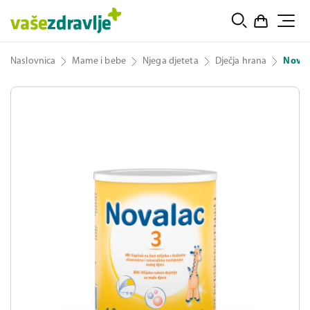
Naslovnica
Mame i bebe
Njega djeteta
Dječja hrana
Noval