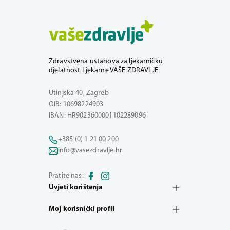
Zdravstvena ustanova za ljekarničku
djelatnost Ljekarne VAŠE ZDRAVLJE
Utinjska 40, Zagreb
OIB: 10698224903
IBAN: HR9023600001102289096
+385 (0) 1 21 00 200
info@vasezdravlje.hr
Pratite nas:
Uvjeti korištenja
Moj korisnički profil