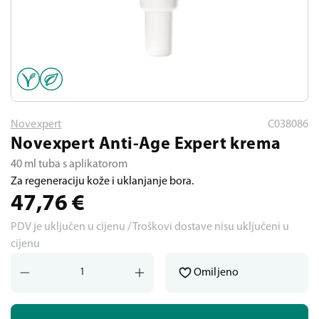
Novexpert
C038086
Novexpert Anti-Age Expert krema
40 ml tuba s aplikatorom
Za regeneraciju kože i uklanjanje bora.
47,76
€
PDV je uključen u cijenu / Troškovi dostave nisu uključeni u
cijenu
Omiljeno