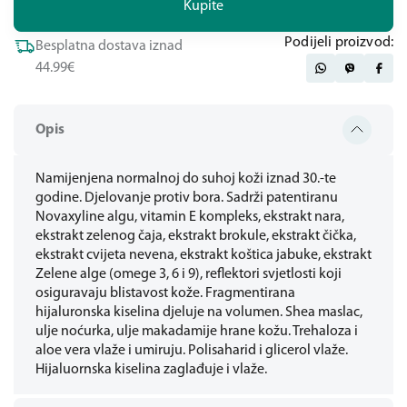
Kupite
Podijeli proizvod:
Besplatna dostava iznad
44.99€
Opis
Namijenjena normalnoj do suhoj koži iznad 30.-te
godine. Djelovanje protiv bora. Sadrži patentiranu
Novaxyline algu, vitamin E kompleks, ekstrakt nara,
ekstrakt zelenog čaja, ekstrakt brokule, ekstrakt čička,
ekstrakt cvijeta nevena, ekstrakt koštica jabuke, ekstrakt
Zelene alge (omege 3, 6 i 9), reflektori svjetlosti koji
osiguravaju blistavost kože. Fragmentirana
hijaluronska kiselina djeluje na volumen. Shea maslac,
ulje noćurka, ulje makadamije hrane kožu. Trehaloza i
aloe vera vlaže i umiruju. Polisaharid i glicerol vlaže.
Hijaluornska kiselina zaglađuje i vlaže.