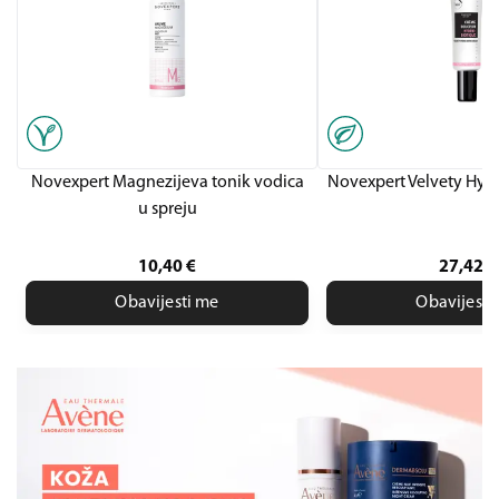
Novexpert Magnezijeva tonik vodica
Novexpert Velvety Hyd
u spreju
10,40
€
27,42
€
Obavijesti me
Obavijesti