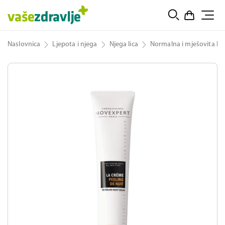
Naslovnica
Ljepota i njega
Njega lica
Normalna i mješovita ko