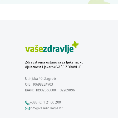
Zdravstvena ustanova za ljekarničku
djelatnost Ljekarne VAŠE ZDRAVLJE
Utinjska 40, Zagreb
OIB: 10698224903
IBAN: HR9023600001102289096
+385 (0) 1 21 00 200
info@vasezdravlje.hr