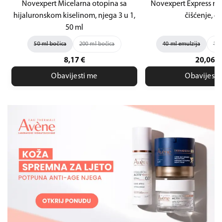
Novexpert Micelarna otopina sa
Novexpert Express rad
hijaluronskom kiselinom, njega 3 u 1,
čišćenje, 4
50 ml
50 ml bočica
200 ml bočica
40 ml emulzija
150
8,17
€
20,06
€
Obavijesti me
Obavijesti