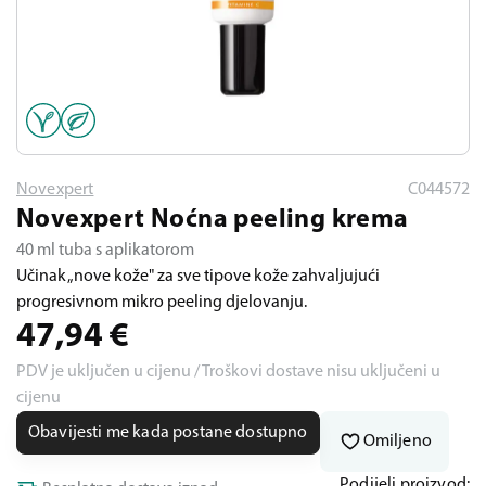
Novexpert
C044572
Novexpert Noćna peeling krema
40 ml tuba s aplikatorom
Učinak „nove kože" za sve tipove kože zahvaljujući
progresivnom mikro peeling djelovanju.
47,94
€
PDV je uključen u cijenu / Troškovi dostave nisu uključeni u
cijenu
Obavijesti me kada postane dostupno
Omiljeno
Podijeli proizvod: