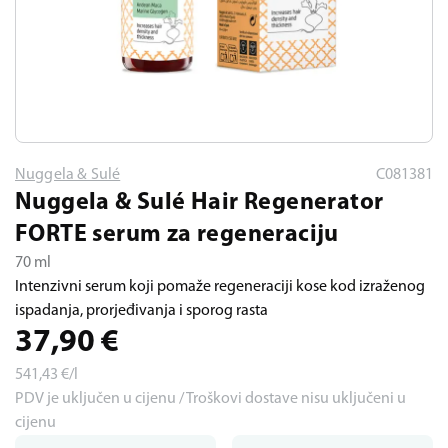
Nuggela & Sulé
C081381
Nuggela & Sulé Hair Regenerator
FORTE serum za regeneraciju
70 ml
Intenzivni serum koji pomaže regeneraciji kose kod izraženog
ispadanja, prorjeđivanja i sporog rasta
37,90
€
541,43
€/l
PDV je uključen u cijenu / Troškovi dostave nisu uključeni u
cijenu