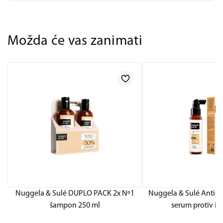
Možda će vas zanimati
Nuggela & Sulé DUPLO PACK 2x Nº1
Nuggela & Sulé Anti-H
šampon 250 ml
serum protiv is