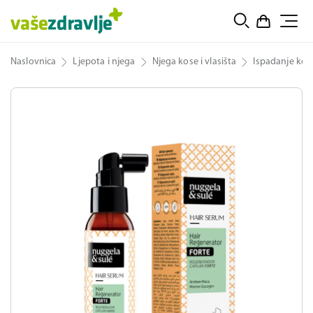
Naslovnica
Ljepota i njega
Njega kose i vlasišta
Ispadanje kos