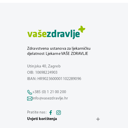
Zdravstvena ustanova za ljekarničku
djelatnost Ljekarne VAŠE ZDRAVLJE
Utinjska 40, Zagreb
OIB: 10698224903
IBAN: HR9023600001102289096
+385 (0) 1 21 00 200
info@vasezdravlje.hr
Pratite nas:
Uvjeti korištenja