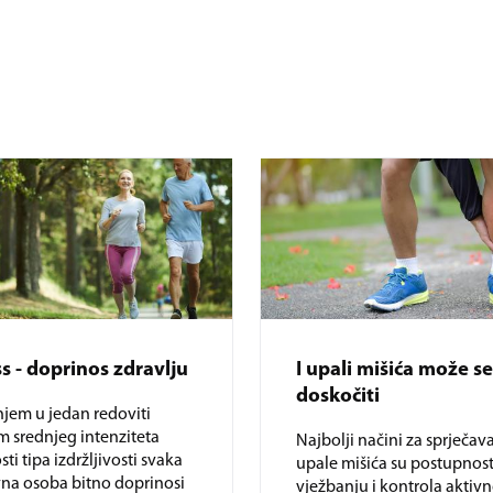
s - doprinos zdravlju
I upali mišića može se
doskočiti
jem u jedan redoviti
 srednjeg intenziteta
Najbolji načini za sprječav
ti tipa izdržljivosti svaka
upale mišića su postupnost
na osoba bitno doprinosi
vježbanju i kontrola aktivn