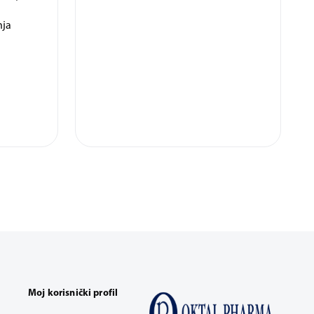
u
nja
Moj korisnički profil