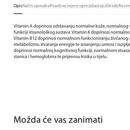
Opis
Način uporabe
Posebne mjere opreza
Sastojci
Detalji
Recen
Vitamin A doprinosi održavanju normalne kože, normalnog 
funkciji imunološkog sustava. Vitamin K doprinosi normalno
Vitamin B12 doprinosi normalnom funkcioniranju živčanog 
metabolizmu stvaranja energije te smanjenju umora i iscrplje
doprinosi normalnoj kognitivnoj funkciji, normalnom stvara
stanica i hemoglobina te prijenosu kisika u tijelu.
Možda će vas zanimati