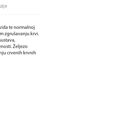
zije
vida te normalnoj
m zgrušavanju krvi.
sustava,
nosti. Željezo
nju crvenih krvnih