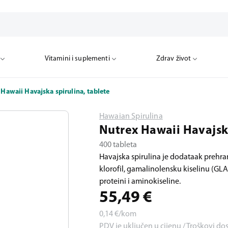
Vitamini i suplementi
Zdrav život
Hawaii Havajska spirulina, tablete
Hawaian Spirulina
Nutrex Hawaii Havajska
400 tableta
Havajska spirulina je dodataak prehran
klorofil, gamalinolensku kiselinu (GLA
proteini i aminokiseline.
55,49
€
0,14
€/kom
PDV je uključen u cijenu / Troškovi do