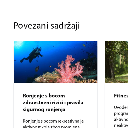
Povezani sadržaji
Ronjenje s bocom -
Fitnes
zdravstveni rizici i pravila
Uvođen
sigurnog ronjenja
program
aktivnos
Ronjenje s bocom rekreativna je
neaktiv
aktivnost koja zbog promjena