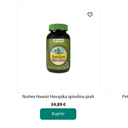
Nutrex Hawaii Havajska spirulina prah
Pet
34,89
€
Kupite