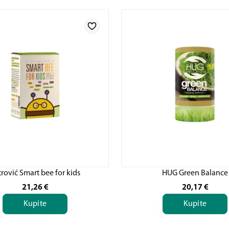
rović Smart bee for kids
HUG Green Balance
21,26
€
20,17
€
Kupite
Kupite