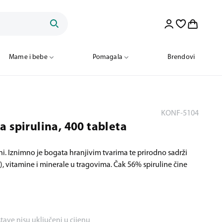
Mame i bebe
Pomagala
Brendovi
KONF-5104
 spirulina, 400 tableta
i. Iznimno je bogata hranjivim tvarima te prirodno sadrži
), vitamine i minerale u tragovima. Čak 56% spiruline čine
stave nisu uključeni u cijenu