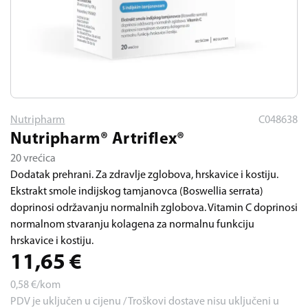
Nutripharm
C048638
Nutripharm® Artriflex®
20 vrećica
Dodatak prehrani. Za zdravlje zglobova, hrskavice i kostiju.
Ekstrakt smole indijskog tamjanovca (Boswellia serrata)
doprinosi održavanju normalnih zglobova. Vitamin C doprinosi
normalnom stvaranju kolagena za normalnu funkciju
hrskavice i kostiju.
11,65
€
0,58
€/kom
PDV je uključen u cijenu / Troškovi dostave nisu uključeni u