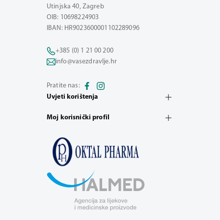
Utinjska 40, Zagreb
OIB: 10698224903
IBAN: HR9023600001102289096
+385 (0) 1 21 00 200
info@vasezdravlje.hr
Pratite nas:
Uvjeti korištenja
Moj korisnički profil