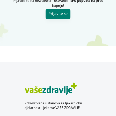
Prijavite se na newsletter i ostvarite
15% popusta
na prvu
kupnju!
Prijavite se
Zdravstvena ustanova za ljekarničku
djelatnost Ljekarne VAŠE ZDRAVLJE