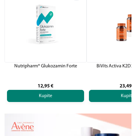
Nutripharm® Glukozamin Forte
BiVits Activa K2D3,
12,95
€
23,49
€
Kupite
Kupite