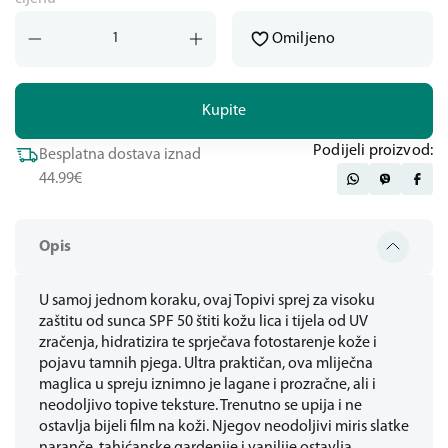
Omiljeno
Kupite
Podijeli proizvod:
Besplatna dostava iznad
44.99€
Opis
U samoj jednom koraku, ovaj Topivi sprej za visoku
zaštitu od sunca SPF 50 štiti kožu lica i tijela od UV
zračenja, hidratizira te sprječava fotostarenje kože i
pojavu tamnih pjega. Ultra praktičan, ova mliječna
maglica u spreju iznimno je lagane i prozračne, ali i
neodoljivo topive teksture. Trenutno se upija i ne
ostavlja bijeli film na koži. Njegov neodoljivi miris slatke