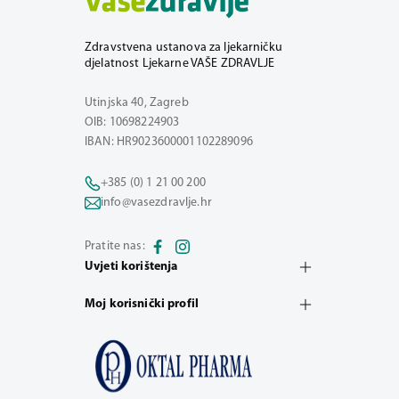
Zdravstvena ustanova za ljekarničku
djelatnost Ljekarne VAŠE ZDRAVLJE
Utinjska 40, Zagreb
OIB: 10698224903
IBAN: HR9023600001102289096
+385 (0) 1 21 00 200
info@vasezdravlje.hr
Pratite nas:
Uvjeti korištenja
Moj korisnički profil