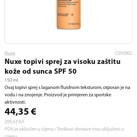
Nuxe
C050902
Nuxe topivi sprej za visoku zaštitu
kože od sunca SPF 50
150 ml
Ovaj topivi sprej s laganom fluidnom teksturom, otporan je na
vodu i na znojenje. Proizvod je primjeren za sportske
aktivnosti.
44,35
€
295,67
€/l
PDV je uključen u cijenu / Troškovi dostave nisu uključeni u
cijenu