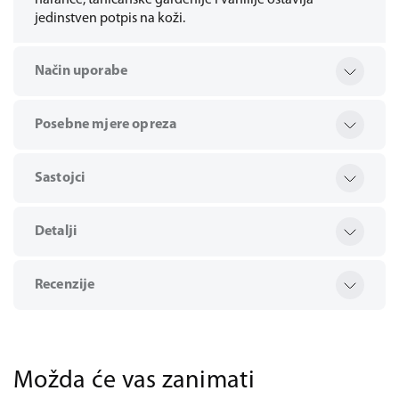
naranče, tahićanske gardenije i vanilije ostavlja
jedinstven potpis na koži.
Način uporabe
Posebne mjere opreza
Sastojci
Detalji
Recenzije
Možda će vas zanimati