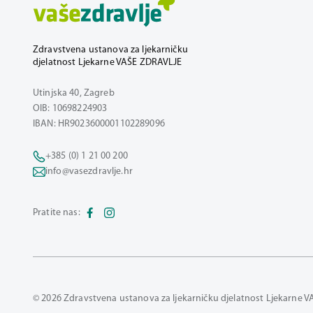
Zdravstvena ustanova za ljekarničku
djelatnost Ljekarne VAŠE ZDRAVLJE
Utinjska 40, Zagreb
OIB: 10698224903
IBAN: HR9023600001102289096
+385 (0) 1 21 00 200
info@vasezdravlje.hr
Pratite nas:
© 2026 Zdravstvena ustanova za ljekarničku djelatnost Ljekarne V