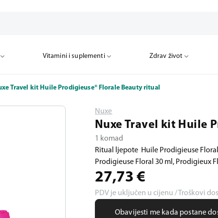
Vitamini i suplementi
Zdrav život
xe Travel kit Huile Prodigieuse® Florale Beauty ritual
Nuxe
Nuxe Travel kit Huile 
1 komad
Ritual ljepote Huile Prodigieuse Flora
Prodigieuse Floral 30 ml, Prodigieux F
27,73
€
PDV je uključen u cijenu / Troškovi do
Obavijesti me kada postane d