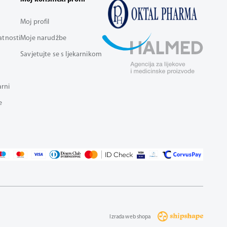
Moj profil
vatnosti
Moje narudžbe
Savjetujte se s ljekarnikom
arni
e
Izrada web shopa