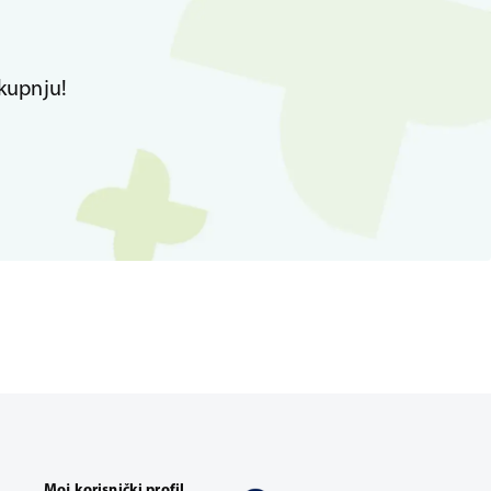
kupnju!
Moj korisnički profil