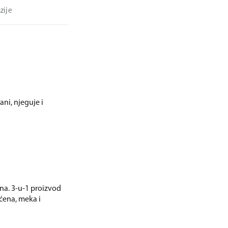
zije
ani, njeguje i
ana. 3-u-1 proizvod
šćena, meka i