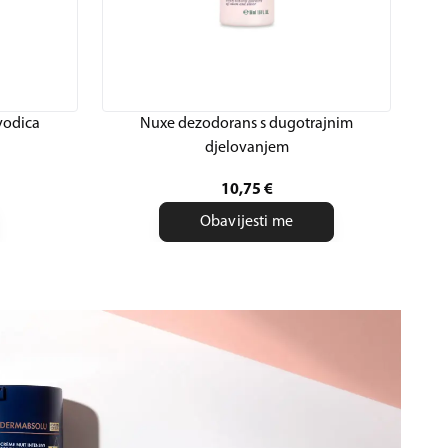
vodica
Nuxe dezodorans s dugotrajnim
djelovanjem
10,75
€
Obavijesti me