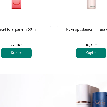
xe Floral parfem, 50 ml
Nuxe opuštajuća mirisna 
52,04
€
36,75
€
Kupite
Kupite