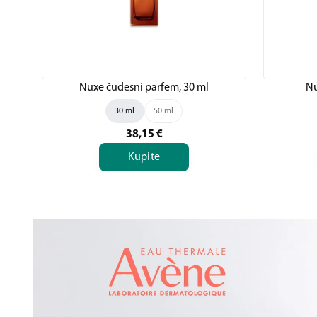
Nuxe čudesni parfem, 30 ml
Nu
30 ml
50 ml
38,15
€
Kupite