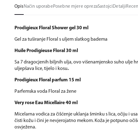
Opis
Način uporabe
Posebne mjere opreza
Sastojci
Detalji
Recen
Prodigieux Floral Shower gel 30 ml
Gel za tuširanje Floral s uljem slatkog badema
Huile Prodigieuse Floral 30 ml
Sa 7 dragocjenih biljnih ulja, ovo višenamjensko suho ulje hr
uljepšava lice, tijelo i kosu
.
Prodigieux Floral parfum 15 ml
Parfemska voda Floral za žene
Very rose Eau Micellaire 40 ml
Micelarna vodica za čišćenje uklanja šminku s lica, očiju i us
čisti kožu i čini je nevjerojatno mekom. Koža je potpuno oči
osvježena.