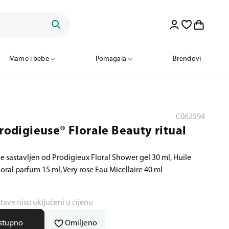
Mame i bebe
Pomagala
Brendovi
C062594
Prodigieuse® Florale Beauty ritual
le sastavljen od Prodigieux Floral Shower gel 30 ml, Huile
loral parfum 15 ml, Very rose Eau Micellaire 40 ml
stave nisu uključeni u cijenu
ostupno
Omiljeno