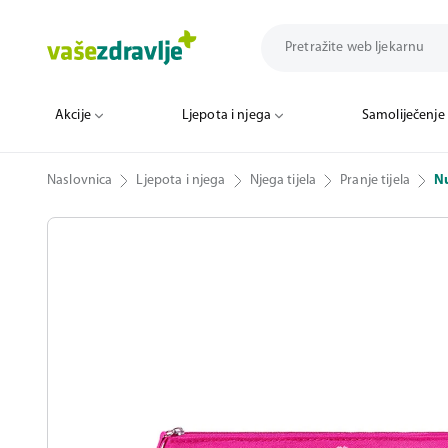
Akcije
Ljepota i njega
Samoliječenje
Naslovnica
Ljepota i njega
Njega tijela
Pranje tijela
Nu