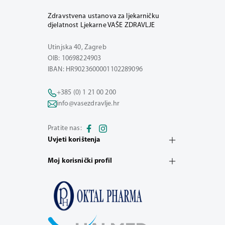
Zdravstvena ustanova za ljekarničku
djelatnost Ljekarne VAŠE ZDRAVLJE
Utinjska 40, Zagreb
OIB: 10698224903
IBAN: HR9023600001102289096
+385 (0) 1 21 00 200
info@vasezdravlje.hr
Pratite nas:
Uvjeti korištenja
Moj korisnički profil