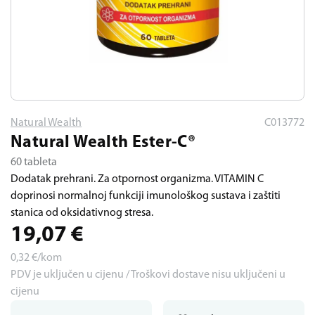
Natural Wealth
C013772
Natural Wealth Ester-C®
60 tableta
Dodatak prehrani. Za otpornost organizma. VITAMIN C
doprinosi normalnoj funkciji imunološkog sustava i zaštiti
stanica od oksidativnog stresa.
19,07
€
0,32
€/kom
PDV je uključen u cijenu / Troškovi dostave nisu uključeni u
cijenu