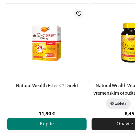
Natural Wealth Ester-C® Direkt
Natural Wealth Vitam
vremenskim otpuštanj
40 tableta
100
11,90
€
8,45
€
Kupite
Obavijesti