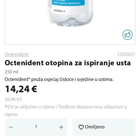
Octenident
C055651
Octenident otopina za ispiranje usta
250 ml
Octenident® pruža osjećaj čistoće i svježine u ustima.
14,24
€
56,96
€/l
PDV je uključen u cijenu / Troškovi dostave nisu uključeni u
cijenu
Omiljeno