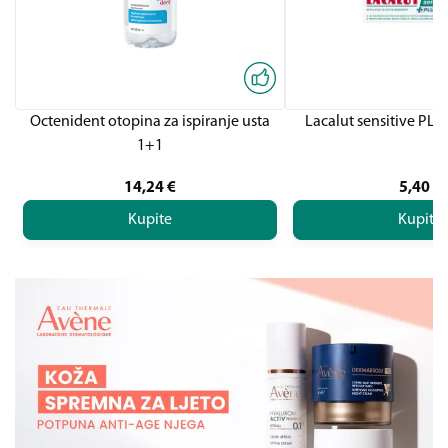
Octenident otopina za ispiranje usta
Lacalut sensitive PLU
1+1
14,24
€
5,40
€
Kupite
Kupite