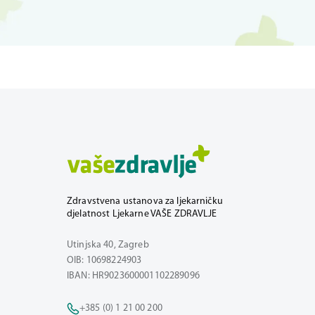
Zdravstvena ustanova za ljekarničku
djelatnost Ljekarne VAŠE ZDRAVLJE
Utinjska 40, Zagreb
OIB: 10698224903
IBAN: HR9023600001102289096
+385 (0) 1 21 00 200