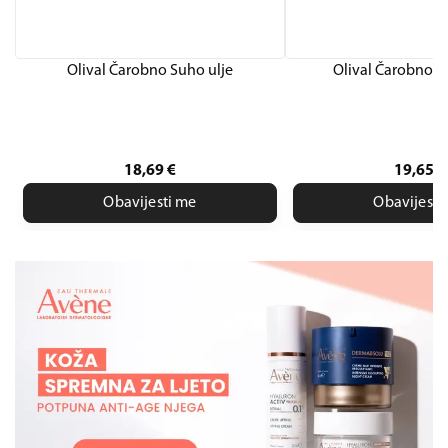
Olival Čarobno Suho ulje
Olival Čarobno Zl
18,69
€
19,65
€
Obavijesti me
Obavijesti