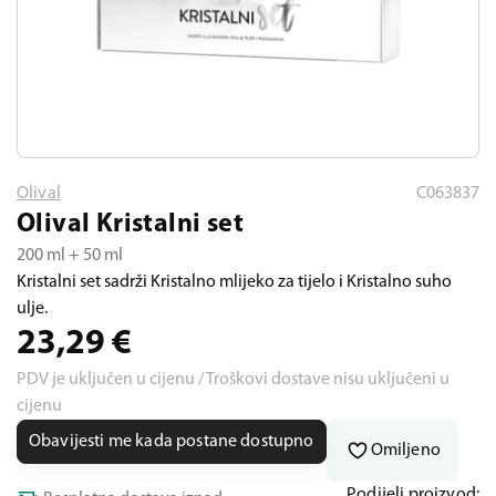
Olival
C063837
Olival Kristalni set
200 ml + 50 ml
Kristalni set sadrži Kristalno mlijeko za tijelo i Kristalno suho
ulje.
23,29
€
PDV je uključen u cijenu / Troškovi dostave nisu uključeni u
cijenu
Obavijesti me kada postane dostupno
Omiljeno
Podijeli proizvod: