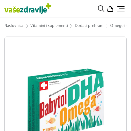
Naslovnica
Vitamini i suplementi
Dodaci prehrani
Omege i ulj