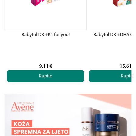
Babytol D3 +K1 for you!
Babytol D3 +DHA Om
9,11
€
15,61
€
Kupite
Kupite