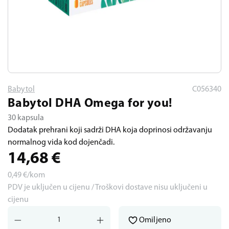
Babytol
C056340
Babytol DHA Omega for you!
30 kapsula
Dodatak prehrani koji sadrži DHA koja doprinosi održavanju
normalnog vida kod dojenčadi.
14,68
€
0,49
€/kom
PDV je uključen u cijenu / Troškovi dostave nisu uključeni u
cijenu
Omiljeno