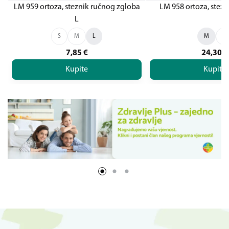
LM 959 ortoza, steznik ručnog zgloba
LM 958 ortoza, stez
L
S
M
L
M
L
7,85
€
24,30
€
Kupite
Kupite