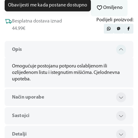
Obavijesti me kada postane dostupno
Omiljeno
Podijeli proizvod:
Besplatna dostava iznad
44.99€
Opis
Omogućuje postojanu potporu oslabljenom ili
ozlijeđenom listu i istegnutim mišićima. Cjelodnevna
upoteba.
Način uporabe
Sastojci
Detalji