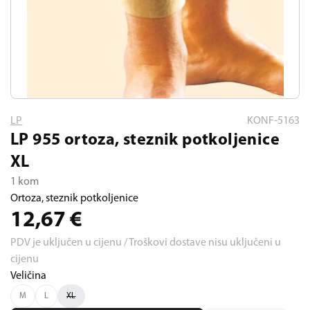
LP
KONF-5163
LP 955 ortoza, steznik potkoljenice
XL
1 kom
Ortoza, steznik potkoljenice
12,67
€
PDV je uključen u cijenu / Troškovi dostave nisu uključeni u
cijenu
Veličina
M
L
XL