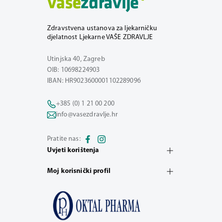
Zdravstvena ustanova za ljekarničku
djelatnost Ljekarne VAŠE ZDRAVLJE
Utinjska 40, Zagreb
OIB: 10698224903
IBAN: HR9023600001102289096
+385 (0) 1 21 00 200
info@vasezdravlje.hr
Pratite nas:
Uvjeti korištenja
Moj korisnički profil