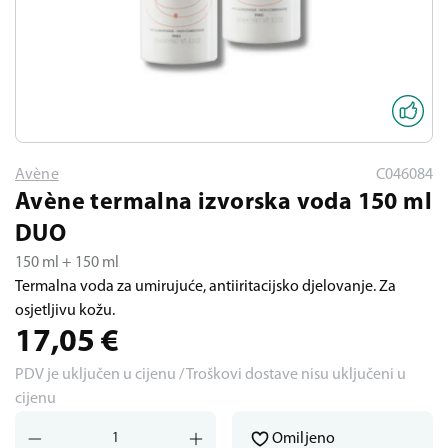
Avène
C046084
Avène termalna izvorska voda 150 ml
DUO
150 ml + 150 ml
Termalna voda za umirujuće, antiiritacijsko djelovanje. Za
osjetljivu kožu.
17,05
€
PDV je uključen u cijenu / Troškovi dostave nisu uključeni u
cijenu
Omiljeno