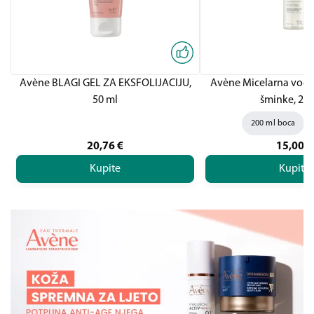
Avène BLAGI GEL ZA EKSFOLIJACIJU,
Avène Micelarna voda
50 ml
šminke, 200
200 ml boca
20,76
€
15,00
€
Kupite
Kupite