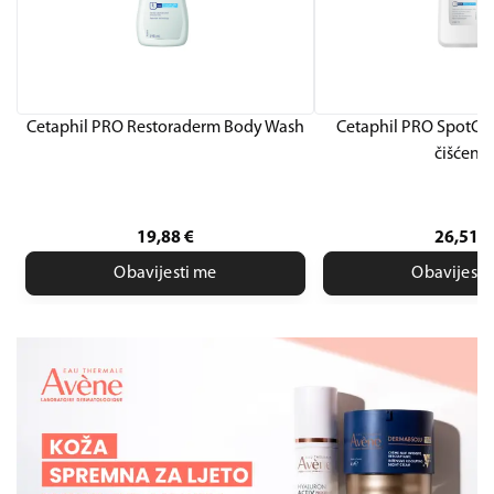
Cetaphil PRO Restoraderm Body Wash
Cetaphil PRO SpotCon
čišćenje
19,88
€
26,51
€
Obavijesti me
Obavijesti