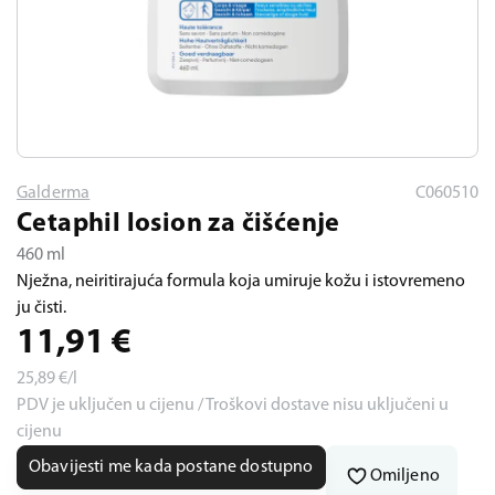
Galderma
C060510
Cetaphil losion za čišćenje
460 ml
Nježna, neiritirajuća formula koja umiruje kožu i istovremeno
ju čisti.
11,91
€
25,89
€/l
PDV je uključen u cijenu / Troškovi dostave nisu uključeni u
cijenu
Obavijesti me kada postane dostupno
Omiljeno