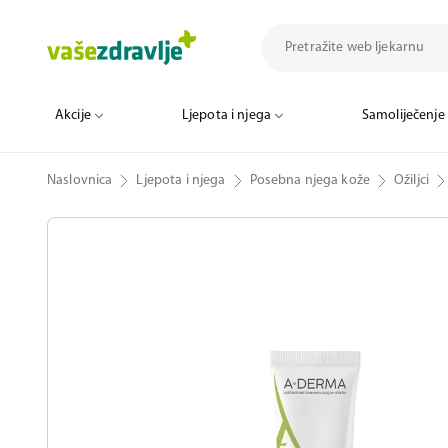
Akcije
Ljepota i njega
Samoliječenje
Naslovnica
Ljepota i njega
Posebna njega kože
Ožiljci