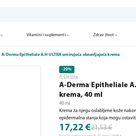
Vitamini i suplementi
Zdrav život
A-Derma Epitheliale A.H ULTRA umirujuća obnavljajuća krema
-20
%
A-Derma
A-Derma Epitheliale A
krema, 40 ml
40 ml
Krema za njegu oslabljene kože nakon
epidermalna stanja koja mogu ostaviti 
17,22
€
21,53
€