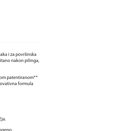
aka i za površinska
pitano nakon pilinga,
vnom patentiranom**
novativna formula
čja.
dogeno.