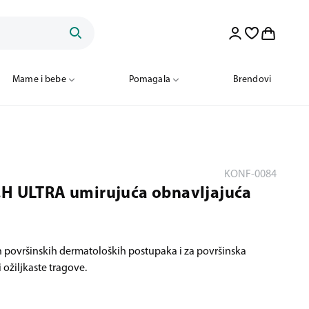
Mame i bebe
Pomagala
Brendovi
KONF-0084
.H ULTRA umirujuća obnavljajuća
 površinskih dermatoloških postupaka i za površinska
ožiljkaste tragove.