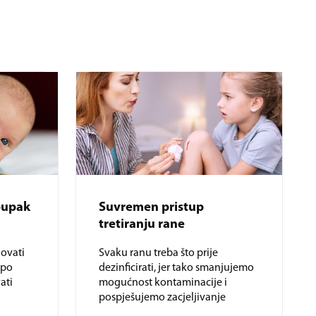
pupak
Suvremen pristup
tretiranju rane
govati
Svaku ranu treba što prije
 po
dezinficirati, jer tako smanjujemo
ati
mogućnost kontaminacije i
pospješujemo zacjeljivanje