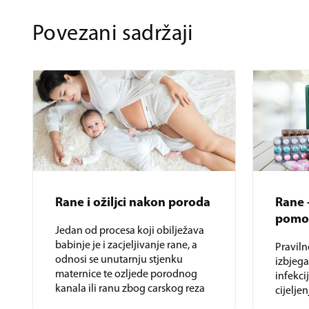
Povezani sadržaji
Rane i ožiljci nakon poroda
Rane 
pomo
Jedan od procesa koji obilježava
babinje je i zacjeljivanje rane, a
Pravil
odnosi se unutarnju stjenku
izbjeg
maternice te ozljede porodnog
infekci
kanala ili ranu zbog carskog reza
cijeljen