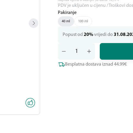
Najniža cijena u zadnjih 30 dana:
18,99
€
PDV je uključen u cijenu / Troškovi do
Pakiranje
40 ml
100 ml
Popust od
20%
vrijedi do
31.08.20
Besplatna dostava iznad 44.99€