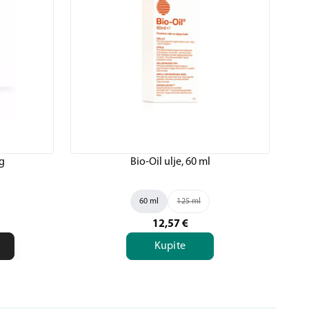
 g
Bio-Oil ulje, 60 ml
U
60 ml
125 ml
12,57
€
Kupite