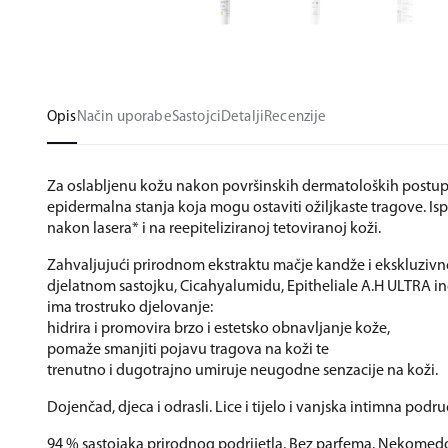
Opis
Način uporabe
Sastojci
Detalji
Recenzije
Za oslabljenu kožu nakon površinskih dermatoloških postup
epidermalna stanja koja mogu ostaviti ožiljkaste tragove. Is
nakon lasera* i na reepiteliziranoj tetoviranoj koži.
Zahvaljujući prirodnom ekstraktu mačje kandže i ekskluzi
djelatnom sastojku, Cicahyalumidu, Epitheliale A.H ULTRA i
ima trostruko djelovanje:
hidrira i promovira brzo i estetsko obnavljanje kože,
pomaže smanjiti pojavu tragova na koži te
trenutno i dugotrajno umiruje neugodne senzacije na koži.
Dojenčad, djeca i odrasli. Lice i tijelo i vanjska intimna podru
94 % sastojaka prirodnog podrijetla. Bez parfema. Nekome