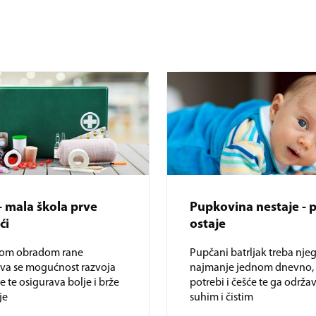
- mala škola prve
Pupkovina nestaje - 
ći
ostaje
nom obradom rane
Pupčani batrljak treba nje
ava se mogućnost razvoja
najmanje jednom dnevno,
je te osigurava bolje i brže
potrebi i češće te ga održav
je
suhim i čistim