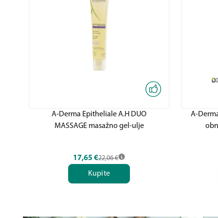
A-Derma Epitheliale A.H DUO
A-Derma 
MASSAGE masažno gel-ulje
obn
17,65
€
22,06
€
Kupite