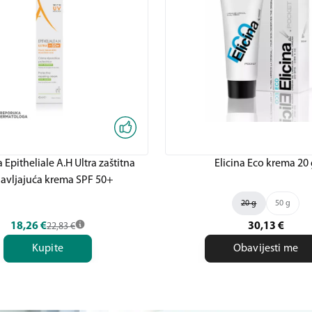
Epitheliale A.H Ultra zaštitna
Elicina Eco krema 20
avljajuća krema SPF 50+
20 g
50 g
18,26
€
30,13
€
22,83
€
Kupite
Obavijesti me