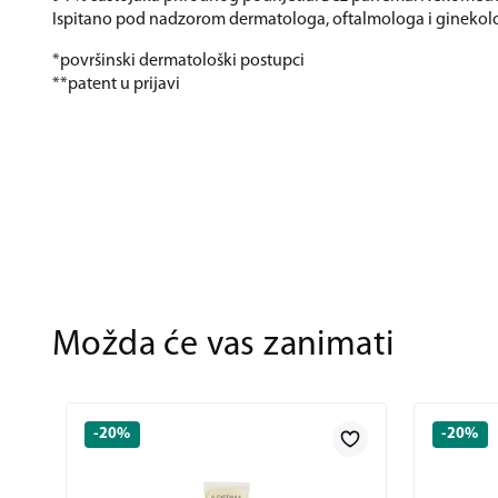
Ispitano pod nadzorom dermatologa, oftalmologa i ginekol
*površinski dermatološki postupci
**patent u prijavi
Možda će vas zanimati
-20%
-20%