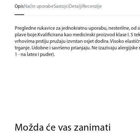
Opis
Način uporabe
Sastojci
Detalji
Recenzije
Pregledne rukavice za jednokratnu uporabu, nesterilne, od s
plave boje.Kvalificirana kao medicinski proizvod klase I. S te
vrhovima prstiju pružaju izvrstan osjet dodira. Visoko elastič
trganje. Udobne i savršeno prianjaju. Ne izazivaju alergijske r
1 - na latex i puder).
Možda će vas zanimati