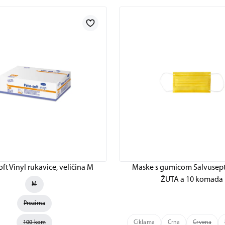
ft Vinyl rukavice, veličina M
Maske s gumicom Salvusept
ŽUTA a 10 komada
M
Prozirna
100 kom
Ciklama
Crna
Crvena