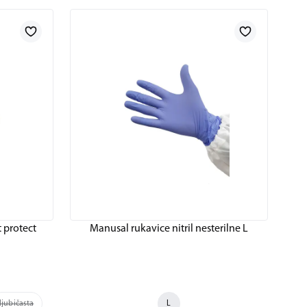
 protect
Manusal rukavice nitril nesterilne L
ljubičasta
Narančasta
Roza
Siva
L
Žuta