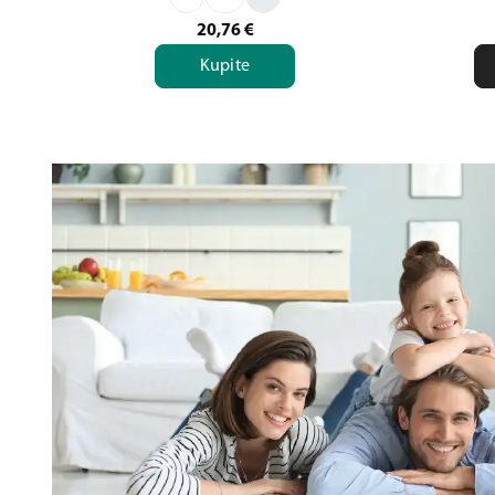
20,76
€
Kupite