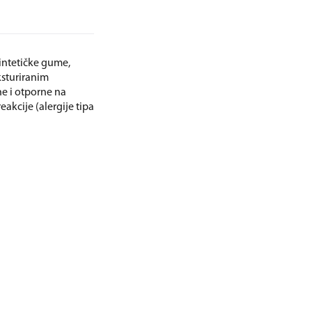
intetičke gume,
ksturiranim
ne i otporne na
eakcije (alergije tipa