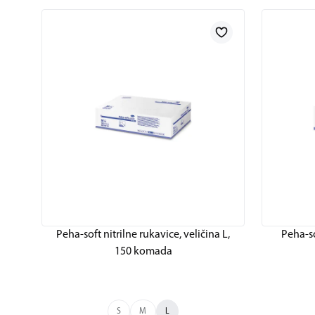
Peha-soft nitrilne rukavice, veličina L,
Peha-so
150 komada
S
M
L