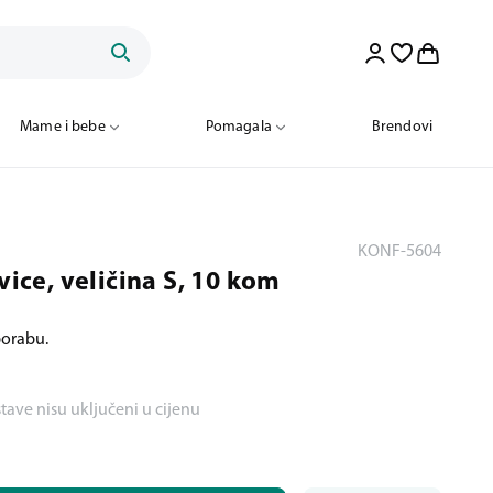
Mame i bebe
Pomagala
Brendovi
KONF-5604
vice, veličina S, 10 kom
porabu.
stave nisu uključeni u cijenu