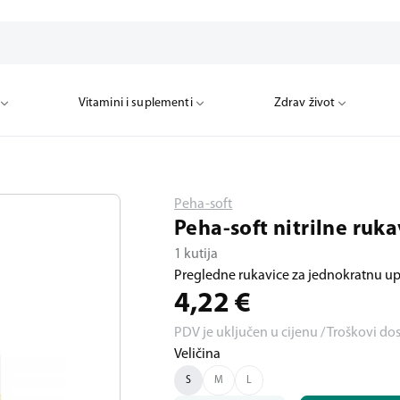
Vitamini i suplementi
Zdrav život
Peha-soft
Peha-soft nitrilne ruka
1 kutija
Pregledne rukavice za jednokratnu u
4,22
€
PDV je uključen u cijenu / Troškovi do
Veličina
S
M
L