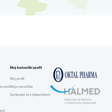
Moj korisnički profil
Moj profil
vatnosti
Moje narudžbe
Savjetujte se s ljekarnikom
arni