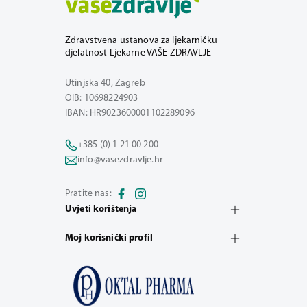
Zdravstvena ustanova za ljekarničku
djelatnost Ljekarne VAŠE ZDRAVLJE
Utinjska 40, Zagreb
OIB: 10698224903
IBAN: HR9023600001102289096
+385 (0) 1 21 00 200
info@vasezdravlje.hr
Pratite nas:
Uvjeti korištenja
Moj korisnički profil