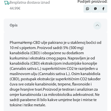
Podijeli proizvod:
Besplatna dostava iznad
44.99€
Opis
PharmaHemp CBD ulje pakirano je u staklenoj bočici od
10 ml s pipetom. Proizvod sadrži 5% (500 mg)
kanabidiola (CBD) i obogaćene su dodatkom
kurkumina i ekstrakta crnog papra. Napravljen je od
kanabidiola (CBD) ekstrakcijom industrijske konoplje
(Cannabis sativa L.) superkritičnim CO2 te razrijeđen u
maslinovom ulju (Cannabis sativa L.). Osim kanabidiola
(CBD), postupak ekstrakcije superkritičnim CO2 također
čuva sve ostale kanabinoide, terpene, flavonoide i
druge hranjive tvari.Proizvod je testiran i analiziran za
omjer kanabinoida i za mikrobiološku adekvatnost. Ne
sadrži parabene ili bilo kakve umjetne boje i mirise te
toksine i teške metale.