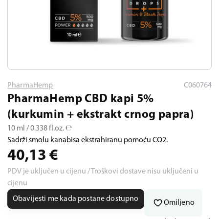
PharmaHemp
C060764
PharmaHemp CBD kapi 5%
(kurkumin + ekstrakt crnog papra)
10 ml / 0.338 fl.oz. ℮
Sadrži smolu kanabisa ekstrahiranu pomoću CO2.
40,13
€
PDV je uključen u cijenu / Troškovi dostave nisu uključeni u
cijenu
Obavijesti me kada postane dostupno
Omiljeno