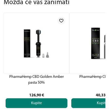
Možda će vas zanimati
PharmaHemp CBD Golden Amber
PharmaHemp CBD
pasta 50%
126,90
€
40,33
€
Kupite
Kupite