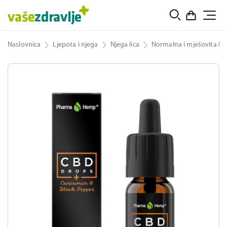
Naslovnica
Ljepota i njega
Njega lica
Normalna i mješovita ko