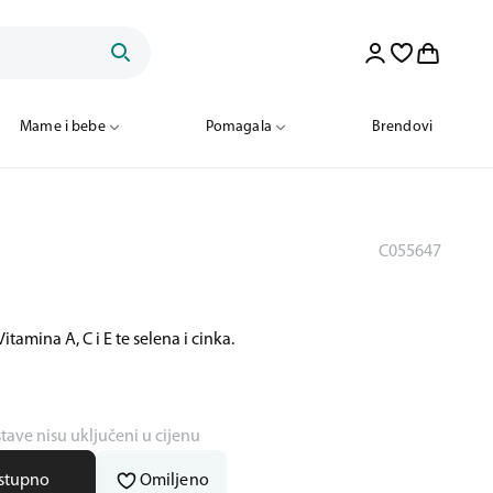
Mame i bebe
Pomagala
Brendovi
C055647
tamina A, C i E te selena i cinka.
stave nisu uključeni u cijenu
ostupno
Omiljeno