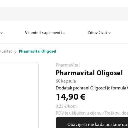
Vitamini i suplementi
Zdrav život
munitet
Pharmavital Oligosel
PharmaVital
Pharmavital Oligosel
60 kapsula
Dodatak prehrani Oligosel je formula Vi
14,90
€
0,25
€/kom
PDV je uključen u cijenu / Troškovi do
Obavijesti me kada postane d