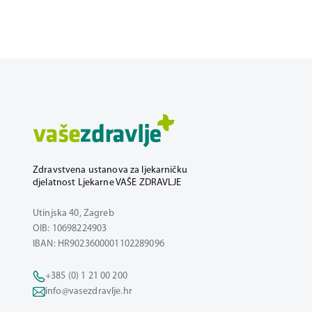
Zdravstvena ustanova za ljekarničku
djelatnost Ljekarne VAŠE ZDRAVLJE
Utinjska 40, Zagreb
OIB: 10698224903
IBAN: HR9023600001102289096
+385 (0) 1 21 00 200
info@vasezdravlje.hr