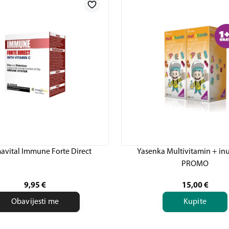
avital Immune Forte Direct
Yasenka Multivitamin + inu
PROMO
9,95
€
15,00
€
Obavijesti me
Kupite