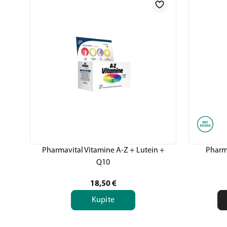
Pharmavital Vitamine A-Z + Lutein +
Pharm
Q10
18,50
€
Kupite