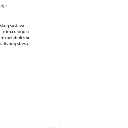
zije
oškog sustava.
 te ima ulogu u
lnom metabolizmu
dativnog stresa.