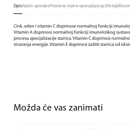
Opis
Način uporabe
Posebne mjere opreza
Sastojci
Detalji
Recen
Cink, selen i vitamin C doprinose normalnoj funkciji imunol
Vitamin A doprinosi normalnoj funkciji imunološkog sustava
procesu specijalizacije stanica. Vitamin C doprinosi norma
stvaranja energije. Vitamin E doprinosi zaštiti stanica od oksi
Možda će vas zanimati