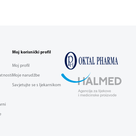
Moj korisnički profil
Moj profil
vatnosti
Moje narudžbe
Savjetujte se s ljekarnikom
arni
e