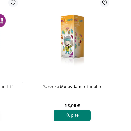
lin 1+1
Yasenka Multivitamin + inulin
15,00
€
Kupite