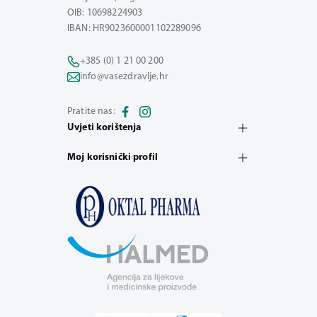
OIB: 10698224903
IBAN: HR9023600001102289096
+385 (0) 1 21 00 200
info@vasezdravlje.hr
Pratite nas:
Uvjeti korištenja
Moj korisnički profil