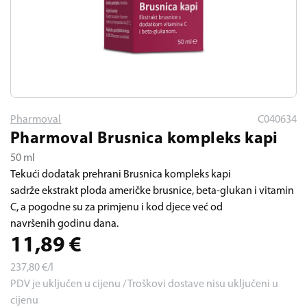
Pharmoval
C040634
Pharmoval Brusnica kompleks kapi
50 ml
Tekući dodatak prehrani Brusnica kompleks kapi
sadrže ekstrakt ploda američke brusnice, beta-glukan i vitamin
C, a pogodne su za primjenu i kod djece već od
navršenih godinu dana.
11,89
€
237,80
€/l
PDV je uključen u cijenu / Troškovi dostave nisu uključeni u
cijenu