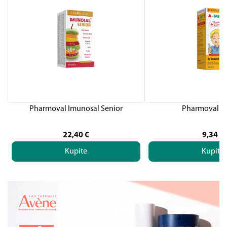
Pharmoval Imunosal Senior
Pharmoval A-
22,40
€
9,34
€
Kupite
Kupite