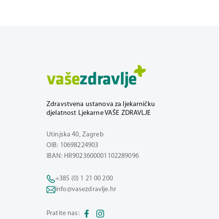
Zdravstvena ustanova za ljekarničku
djelatnost Ljekarne VAŠE ZDRAVLJE
Utinjska 40, Zagreb
OIB: 10698224903
IBAN: HR9023600001102289096
+385 (0) 1 21 00 200
info@vasezdravlje.hr
Pratite nas: