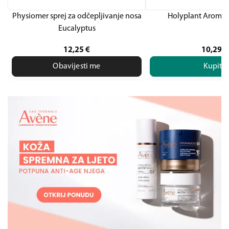
Physiomer sprej za odčepljivanje nosa
Holyplant Aroma
Eucalyptus
12,25
€
10,29
€
Obavijesti me
Kupite