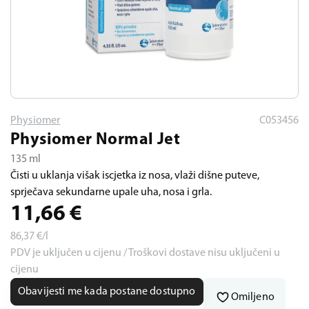
Physiomer
C053456
Physiomer Normal Jet
135 ml
Čisti u uklanja višak iscjetka iz nosa, vlaži dišne puteve,
sprječava sekundarne upale uha, nosa i grla.
11,66
€
86,37
€/l
PDV je uključen u cijenu / Troškovi dostave nisu uključeni u
cijenu
Obavijesti me kada postane dostupno
Omiljeno