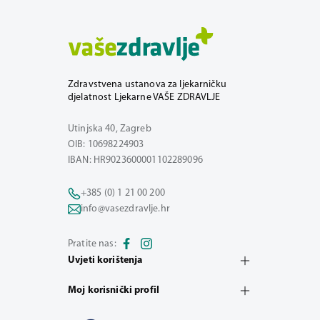
Zdravstvena ustanova za ljekarničku
djelatnost Ljekarne VAŠE ZDRAVLJE
Utinjska 40, Zagreb
OIB: 10698224903
IBAN: HR9023600001102289096
+385 (0) 1 21 00 200
info@vasezdravlje.hr
Pratite nas:
Uvjeti korištenja
Moj korisnički profil