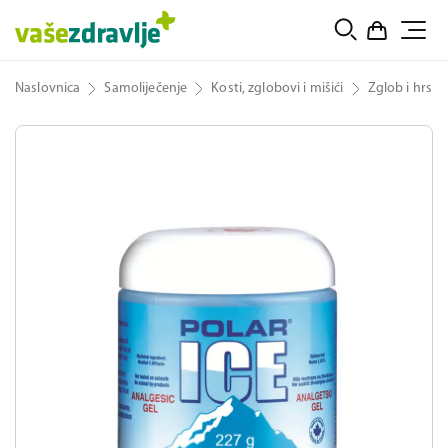
Naslovnica
Samoliječenje
Kosti, zglobovi i mišići
Zglob i hrska