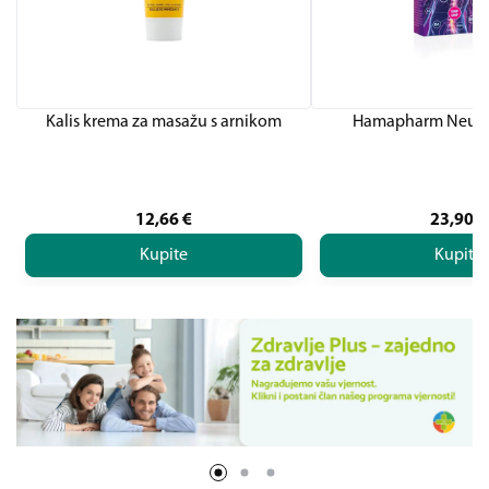
Kalis krema za masažu s arnikom
Hamapharm Neuros
12,66
€
23,90
€
Kupite
Kupite