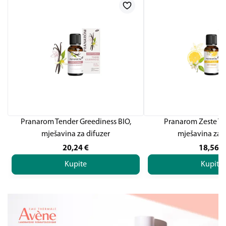
Pranarom Tender Greediness BIO,
Pranarom Zeste To
mješavina za difuzer
mješavina za d
20,24
€
18,56
€
Kupite
Kupite