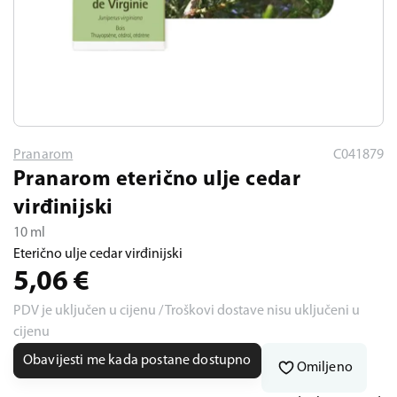
Pranarom
C041879
Pranarom eterično ulje cedar
virđinijski
10 ml
Eterično ulje cedar virđinijski
5,06
€
PDV je uključen u cijenu / Troškovi dostave nisu uključeni u
cijenu
Obavijesti me kada postane dostupno
Omiljeno