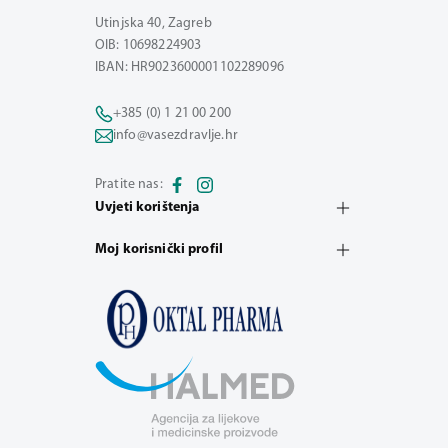
Utinjska 40, Zagreb
OIB: 10698224903
IBAN: HR9023600001102289096
+385 (0) 1 21 00 200
info@vasezdravlje.hr
Pratite nas:
Uvjeti korištenja
Moj korisnički profil