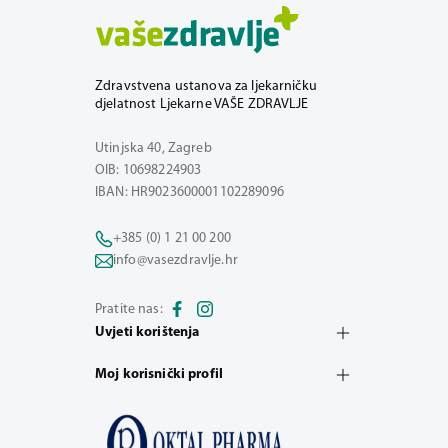
Zdravstvena ustanova za ljekarničku
djelatnost Ljekarne VAŠE ZDRAVLJE
Utinjska 40, Zagreb
OIB: 10698224903
IBAN: HR9023600001102289096
+385 (0) 1 21 00 200
info@vasezdravlje.hr
Pratite nas:
Uvjeti korištenja
Moj korisnički profil