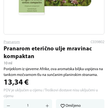
Pranarom
C039802
Pranarom eterično ulje mravinac
kompaktan
10 ml
Porijeklom iz sjeverne Afrike, ova aromatska biljka uspijeva na
tankom močvarnom tlu na sunčanim planinskim stranama.
13,34
€
PDV je uključen u cijenu / Troškovi dostave nisu uključeni u
cijenu
Omiljeno