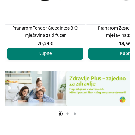
Pranarom Tender Greediness BIO,
Pranarom Zeste To
mješavina za difuzer
mješavina za d
20,24
€
18,56
€
Kupite
Kupite