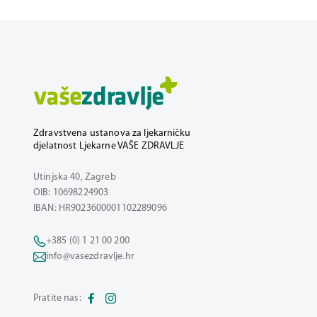
Zdravstvena ustanova za ljekarničku
djelatnost Ljekarne VAŠE ZDRAVLJE
Utinjska 40, Zagreb
OIB: 10698224903
IBAN: HR9023600001102289096
+385 (0) 1 21 00 200
info@vasezdravlje.hr
Pratite nas: