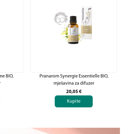
e BIO,
Pranarom Synergie Essentielle BIO,
P
r
mješavina za difuzer
20,05
€
Kupite