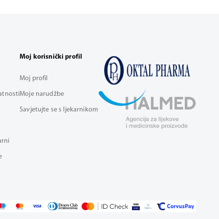
Moj korisnički profil
Moj profil
vatnosti
Moje narudžbe
Savjetujte se s ljekarnikom
arni
e