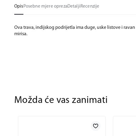
Opis
Posebne mjere opreza
Detalji
Recenzije
Ova trava, indijskog podrijetla ima duge, uske listove i rava
mirisa.
Možda će vas zanimati