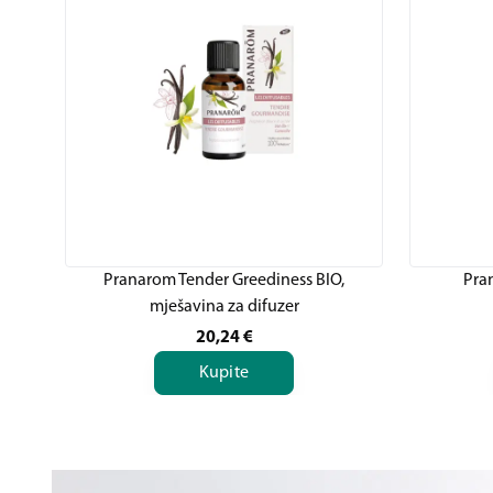
Pranarom Tender Greediness BIO,
Pra
mješavina za difuzer
20,24
€
Kupite