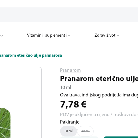
Vitamini i suplementi
Zdrav život
ranarom eterično ulje palmarosa
Pranarom
Pranarom eterično ulj
10 ml
Ova trava, indijskog podrijetla ima dug
7,78
€
PDV je uključen u cijenu / Troškovi do
Pakiranje
10 ml
30 ml