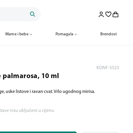
Mame i bebe
Pomagala
Brendovi
KONF-5523
e palmarosa, 10 ml
e, uske listove i ravan cvat. Vrlo ugodnog mirisa.
stave nisu uključeni u cijenu