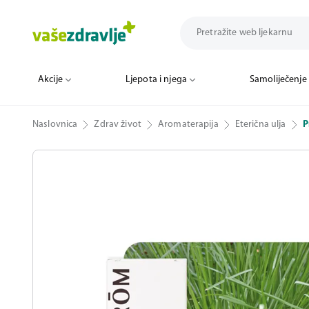
Akcije
Ljepota i njega
Samoliječenje
Naslovnica
Zdrav život
Aromaterapija
Eterična ulja
P