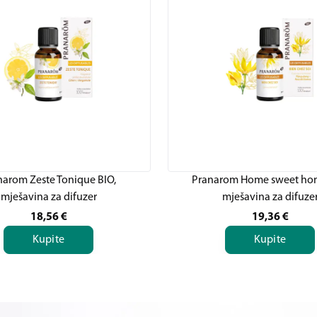
narom Zeste Tonique BIO,
Pranarom Home sweet hom
mješavina za difuzer
mješavina za difuze
18,56
€
19,36
€
Kupite
Kupite