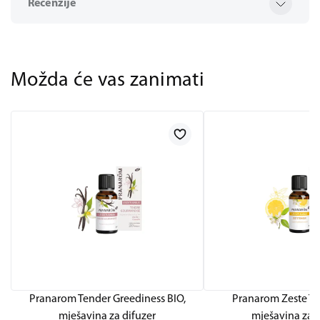
Recenzije
Možda će vas zanimati
Pranarom Tender Greediness BIO,
Pranarom Zeste To
mješavina za difuzer
mješavina za d