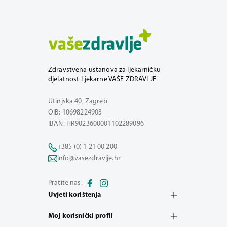
Zdravstvena ustanova za ljekarničku
djelatnost Ljekarne VAŠE ZDRAVLJE
Utinjska 40, Zagreb
OIB: 10698224903
IBAN: HR9023600001102289096
+385 (0) 1 21 00 200
info@vasezdravlje.hr
Pratite nas:
Uvjeti korištenja
Moj korisnički profil