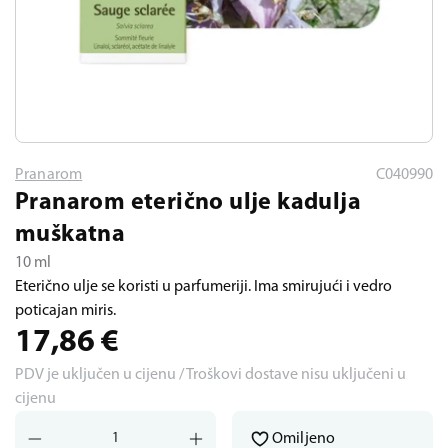
Pranarom
C040990
Pranarom eterično ulje kadulja
muškatna
10 ml
Eterično ulje se koristi u parfumeriji. Ima smirujući i vedro
poticajan miris.
17,86
€
PDV je uključen u cijenu / Troškovi dostave nisu uključeni u
cijenu
Omiljeno