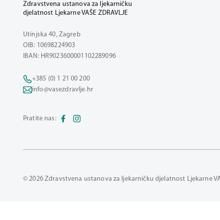
Zdravstvena ustanova za ljekarničku
djelatnost Ljekarne VAŠE ZDRAVLJE
Utinjska 40, Zagreb
OIB: 10698224903
IBAN: HR9023600001102289096
+385 (0) 1 21 00 200
info@vasezdravlje.hr
Pratite nas:
© 2026 Zdravstvena ustanova za ljekarničku djelatnost Ljekarne V