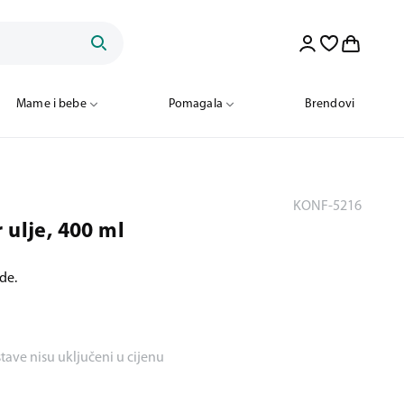
Mame i bebe
Pomagala
Brendovi
KONF-5216
 ulje, 400 ml
ide.
stave nisu uključeni u cijenu