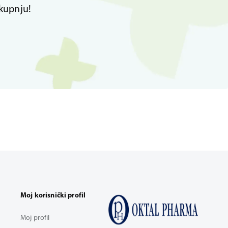
kupnju!
Moj korisnički profil
Moj profil