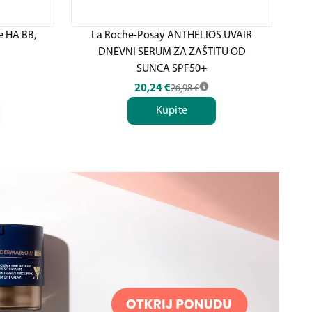
 HA BB,
La Roche-Posay ANTHELIOS UVAIR
DNEVNI SERUM ZA ZAŠTITU OD
DN
SUNCA SPF50+
20,24
€
26,98
€
Kupite