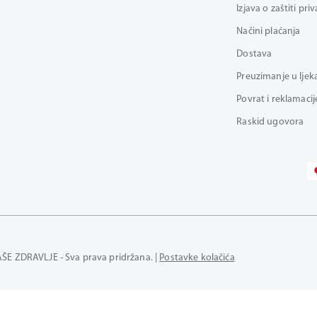
Izjava o zaštiti pri
Načini plaćanja
Dostava
Preuzimanje u ljek
Povrat i reklamacij
Raskid ugovora
AŠE ZDRAVLJE - Sva prava pridržana. |
Postavke kolačića