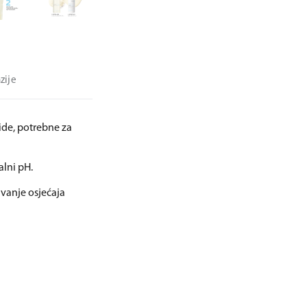
zije
pide, potrebne za
alni pH.
ivanje osjećaja