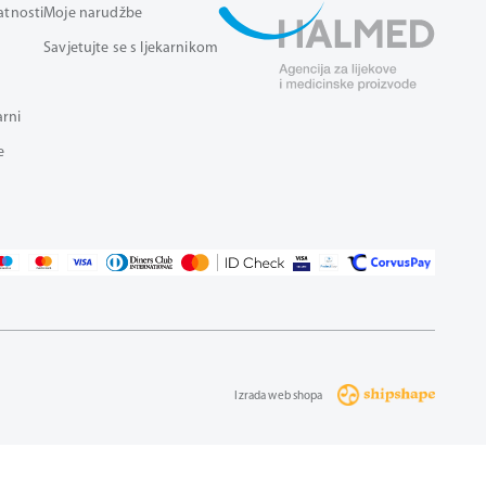
vatnosti
Moje narudžbe
Savjetujte se s ljekarnikom
arni
e
Izrada web shopa