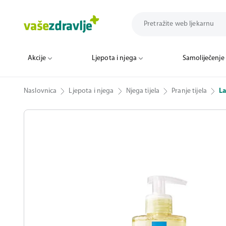
Akcije
Ljepota i njega
Samoliječenje
Naslovnica
Ljepota i njega
Njega tijela
Pranje tijela
La