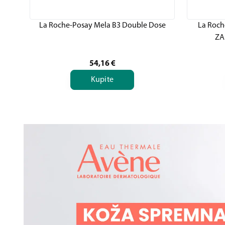
La Roche-Posay Mela B3 Double Dose
La Roch
ZA
54,16
€
Kupite