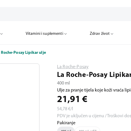
Vitamini i suplementi
Zdrav život
 Roche-Posay Lipikar ulje
La Roche-Posay
La Roche-Posay Lipikar
400 ml
Ulje za pranje tijela koje koži vraća lip
21,91
€
54,78
€/l
PDV je uključen u cijenu / Troškovi do
Pakiranje