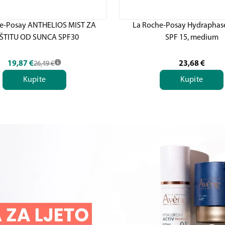
e-Posay ANTHELIOS MIST ZA
La Roche-Posay Hydraphase
ŠTITU OD SUNCA SPF30
SPF 15, medium
19,87
€
23,68
€
26,49
€
Kupite
Kupite