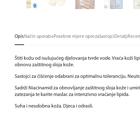
Opis
Način uporabe
Posebne mjere opreza
Sastojci
Detalji
Recen
Štiti kožu od isušujućeg djelovanja tvrde vode. Vraća koži li
obnovu zaštitnog sloja kože.
Sastojci za čišćenje odabrani za optimalnu toleranciju. Neutr
Sadrži Niacinamid za obnovljanje zaštitnog sloja kože i umir
zatezanja te karite maslac za intenzivno vraćanje lipida.
Suha i neudobna koža. Djeca i odrasli.