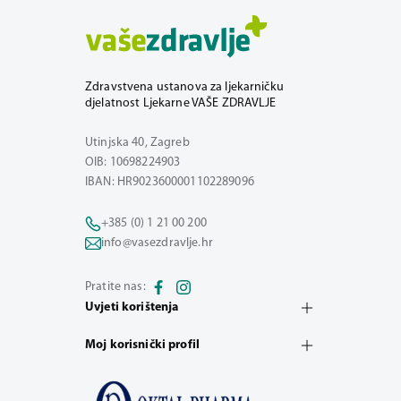
Zdravstvena ustanova za ljekarničku
djelatnost Ljekarne VAŠE ZDRAVLJE
Utinjska 40, Zagreb
OIB: 10698224903
IBAN: HR9023600001102289096
+385 (0) 1 21 00 200
info@vasezdravlje.hr
Pratite nas:
Uvjeti korištenja
Moj korisnički profil