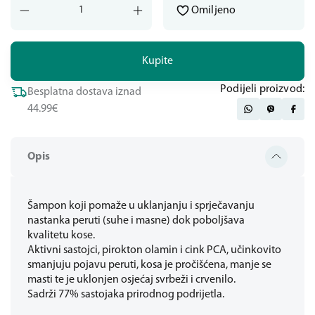
Omiljeno
Kupite
Podijeli proizvod:
Besplatna dostava iznad
44.99€
Opis
Šampon koji pomaže u uklanjanju i sprječavanju
nastanka peruti (suhe i masne) dok poboljšava
kvalitetu kose.
Aktivni sastojci, pirokton olamin i cink PCA, učinkovito
smanjuju pojavu peruti, kosa je pročišćena, manje se
masti te je uklonjen osjećaj svrbeži i crvenilo.
Sadrži 77% sastojaka prirodnog podrijetla.