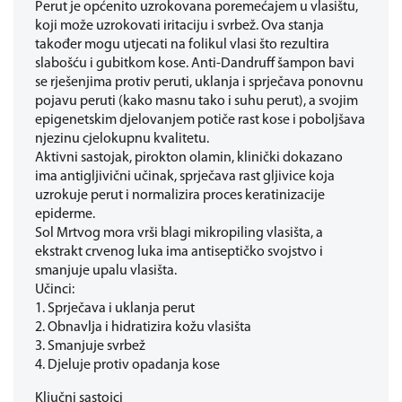
Perut je općenito uzrokovana poremećajem u vlasištu,
koji može uzrokovati iritaciju i svrbež. Ova stanja
također mogu utjecati na folikul vlasi što rezultira
slabošću i gubitkom kose. Anti-Dandruff šampon bavi
se rješenjima protiv peruti, uklanja i sprječava ponovnu
pojavu peruti (kako masnu tako i suhu perut), a svojim
epigenetskim djelovanjem potiče rast kose i poboljšava
njezinu cjelokupnu kvalitetu.
Aktivni sastojak, pirokton olamin, klinički dokazano
ima antigljivični učinak, sprječava rast gljivice koja
uzrokuje perut i normalizira proces keratinizacije
epiderme.
Sol Mrtvog mora vrši blagi mikropiling vlasišta, a
ekstrakt crvenog luka ima antiseptičko svojstvo i
smanjuje upalu vlasišta.
Učinci:
1. Sprječava i uklanja perut
2. Obnavlja i hidratizira kožu vlasišta
3. Smanjuje svrbež
4. Djeluje protiv opadanja kose
Ključni sastojci