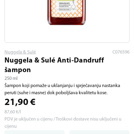
Nuggela & Sulé
C076596
Nuggela & Sulé Anti-Dandruff
šampon
250 ml
Šampon koji pomaže u uklanjanju i sprječavanju nastanka
peruti (suhe i masne) dok poboljšava kvalitetu kose.
21,90
€
87,60
€/l
PDV je uključen u cijenu / Troškovi dostave nisu uključeni u
cijenu