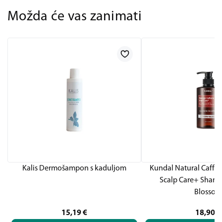
Možda će vas zanimati
Kalis Dermošampon s kaduljom
Kundal Natural Caffei
Scalp Care+ Shamp
Blossom
15,19
€
18,90
€