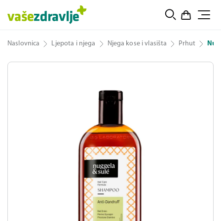
Naslovnica
Ljepota i njega
Njega kose i vlasišta
Prhut
Nugg