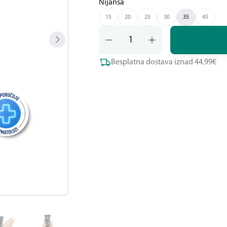
Nijansa
15
20
25
30
35
45
Besplatna dostava iznad 44.99€