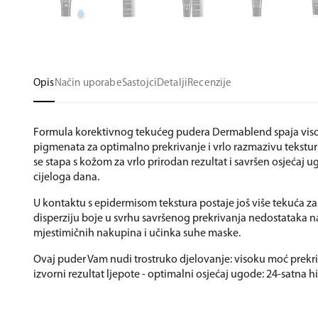
Opis
Način uporabe
Sastojci
Detalji
Recenzije
Formula korektivnog tekućeg pudera Dermablend spaja vis
pigmenata za optimalno prekrivanje i vrlo razmazivu tekstur
se stapa s kožom za vrlo prirodan rezultat i savršen osjećaj 
cijeloga dana.
U kontaktu s epidermisom tekstura postaje još više tekuća 
disperziju boje u svrhu savršenog prekrivanja nedostataka n
mjestimičnih nakupina i učinka suhe maske.
Ovaj puder Vam nudi trostruko djelovanje: visoku moć prekri
izvorni rezultat ljepote - optimalni osjećaj ugode: 24-satna hi