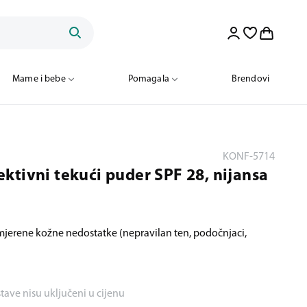
Mame i bebe
Pomagala
Brendovi
KONF-5714
ktivni tekući puder SPF 28, nijansa
umjerene kožne nedostatke (nepravilan ten, podočnjaci,
stave nisu uključeni u cijenu