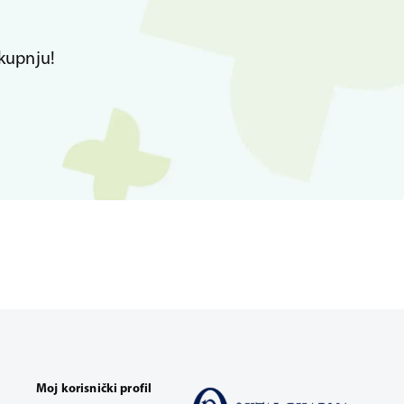
kupnju!
Moj korisnički profil