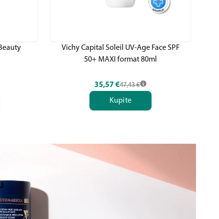
 Beauty
Vichy Capital Soleil UV-Age Face SPF
Vi
50+ MAXI format 80ml
T
35,57
€
47,43
€
Kupite