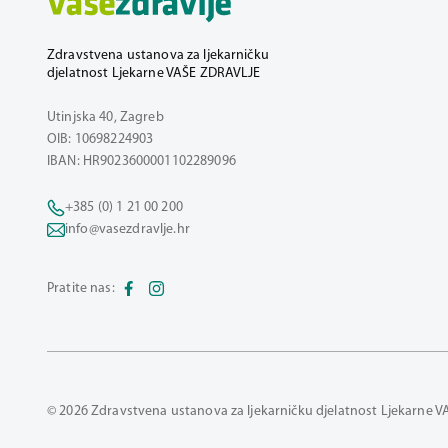
Zdravstvena ustanova za ljekarničku
djelatnost Ljekarne VAŠE ZDRAVLJE
Utinjska 40, Zagreb
OIB: 10698224903
IBAN: HR9023600001102289096
+385 (0) 1 21 00 200
info@vasezdravlje.hr
Pratite nas:
© 2026 Zdravstvena ustanova za ljekarničku djelatnost Ljekarne V