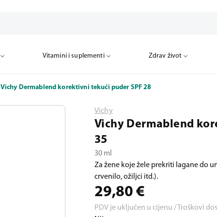
Vitamini i suplementi
Zdrav život
Vichy Dermablend korektivni tekući puder SPF 28
Vichy
Vichy Dermablend kore
35
30 ml
Za žene koje žele prekriti lagane do 
crvenilo, ožiljci itd.).
29,80
€
PDV je uključen u cijenu / Troškovi do