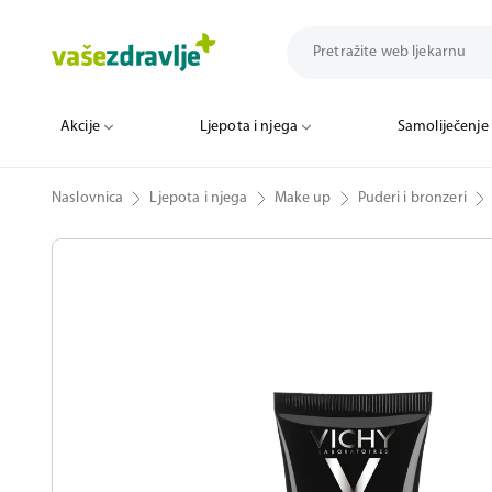
Akcije
Ljepota i njega
Samoliječenje
Naslovnica
Ljepota i njega
Make up
Puderi i bronzeri