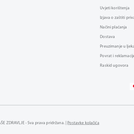
Uvjeti korištenja
Izjava o zaštiti pri
Načini plaćanja
Dostava
Preuzimanje u ljek
Povrat i reklamacij
Raskid ugovora
AŠE ZDRAVLJE - Sva prava pridržana. |
Postavke kolačića