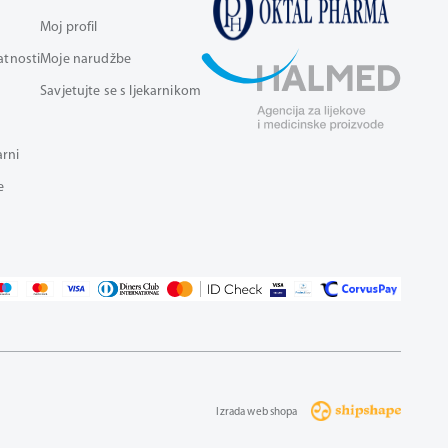
Moj profil
vatnosti
Moje narudžbe
Savjetujte se s ljekarnikom
arni
e
Izrada web shopa