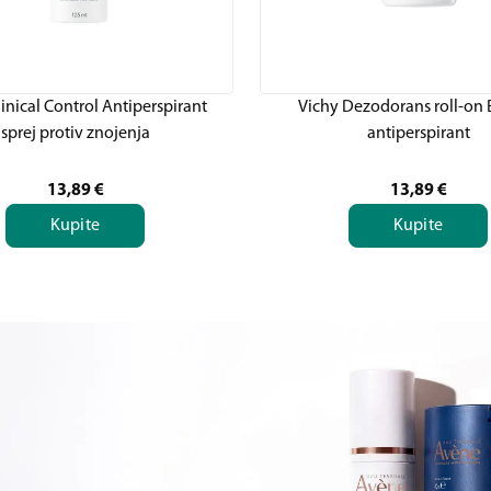
linical Control Antiperspirant
Vichy Dezodorans roll-on
sprej protiv znojenja
antiperspirant
13,89
€
13,89
€
Kupite
Kupite