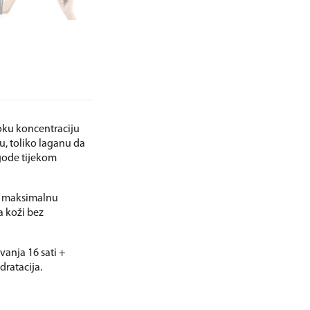
oku koncentraciju
u, toliko laganu da
ugode tijekom
za maksimalnu
a koži bez
vanja 16 sati +
dratacija.