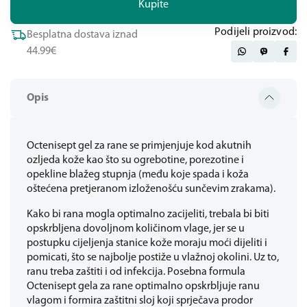
Kupite
Podijeli proizvod:
Besplatna dostava iznad
44.99€
Opis
Octenisept gel za rane se primjenjuje kod akutnih
ozljeda kože kao što su ogrebotine, porezotine i
opekline blažeg stupnja (među koje spada i koža
oštećena pretjeranom izloženošću sunčevim zrakama).
Kako bi rana mogla optimalno zacijeliti, trebala bi biti
opskrbljena dovoljnom količinom vlage, jer se u
postupku cijeljenja stanice kože moraju moći dijeliti i
pomicati, što se najbolje postiže u vlažnoj okolini. Uz to,
ranu treba zaštiti i od infekcija. Posebna formula
Octenisept gela za rane optimalno opskrbljuje ranu
vlagom i formira zaštitni sloj koji sprječava prodor