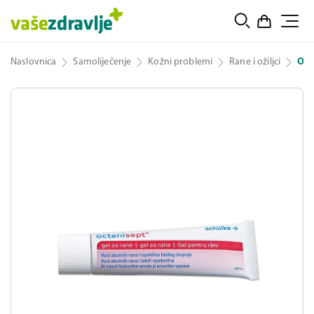
Naslovnica
Samoliječenje
Kožni problemi
Rane i ožiljci
Oct