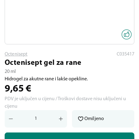
Octenisept
C035417
Octenisept gel za rane
20 ml
Hidrogel za akutne rane i lakše opekline.
9,65
€
PDV je uključen u cijenu / Troškovi dostave nisu uključeni u
cijenu
Omiljeno