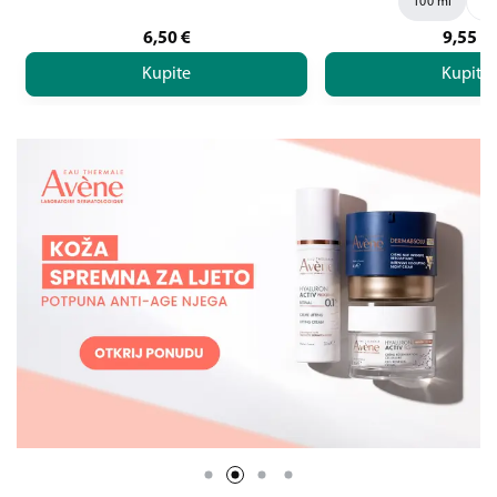
100 ml
20
6,50
€
9,55
€
Kupite
Kupite