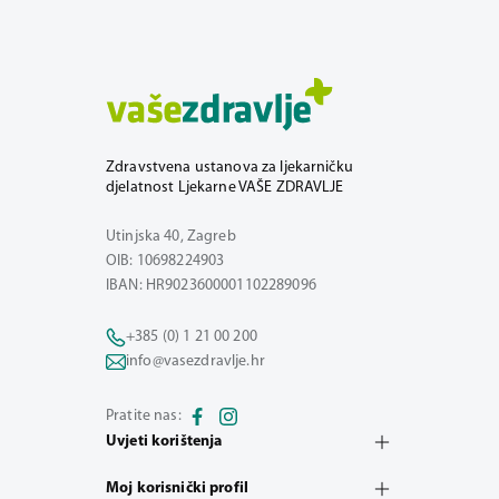
Zdravstvena ustanova za ljekarničku
djelatnost Ljekarne VAŠE ZDRAVLJE
Utinjska 40, Zagreb
OIB: 10698224903
IBAN: HR9023600001102289096
+385 (0) 1 21 00 200
info@vasezdravlje.hr
Pratite nas:
Uvjeti korištenja
Moj korisnički profil